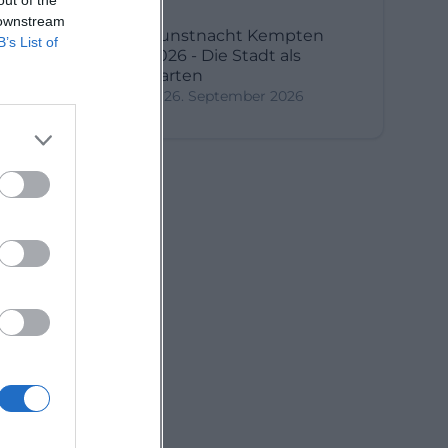
en.
 downstream
Kunstnacht Kempten
B’s List of
2026 - Die Stadt als
Garten
26. September 2026