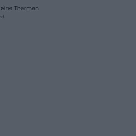
leine Thermen
nd