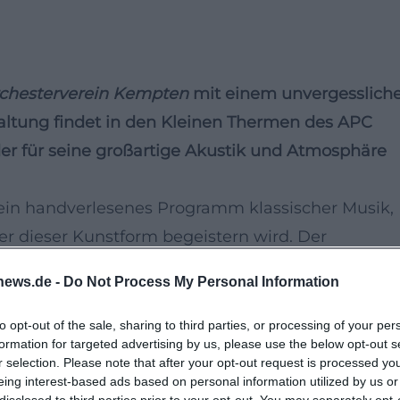
chesterverein Kempten
mit einem unvergesslich
ltung findet in den
Kleinen Thermen des APC
der für seine großartige Akustik und Atmosphäre
 ein handverlesenes Programm klassischer Musik,
r dieser Kunstform begeistern wird. Der
dert zu einem festen Bestandteil der kulturellen
news.de -
Do Not Process My Personal Information
äsentiert zu seinem Jubiläum ein Konzert mit
to opt-out of the sale, sharing to third parties, or processing of your per
formation for targeted advertising by us, please use the below opt-out s
r selection. Please note that after your opt-out request is processed y
 von Mozart, Beethoven und Brahms.
eing interest-based ads based on personal information utilized by us or
disclosed to third parties prior to your opt-out. You may separately opt-