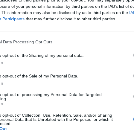
hrener Maestro aus der Region die Aufführung leit
losure of your personal information by third parties on the IAB’s list of
tierten jungen Musikern aus der Region, die ihre
. This information may also be disclosed by us to third parties on the
IA
Participants
that may further disclose it to other third parties.
arbietungen einbringen.
alische Reise in einem Ambiente, das zur Feier
ht, ein Teil dieses bedeutsamen kulturellen
l Data Processing Opt Outs
ten zu sein.
o opt-out of the Sharing of my personal data.
In
o opt-out of the Sale of my Personal Data.
In
to opt-out of processing my Personal Data for Targeted
ing.
In
o opt-out of Collection, Use, Retention, Sale, and/or Sharing
ersonal Data that Is Unrelated with the Purposes for which it
lected.
p unavailable
Out
n in Google Maps