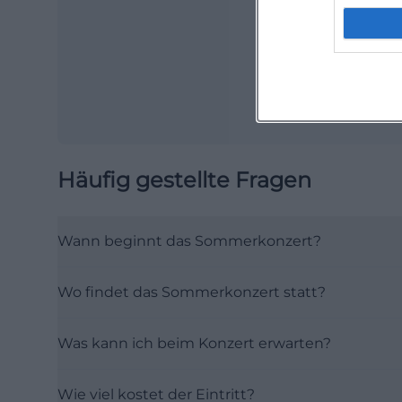
Häufig gestellte Fragen
Wann beginnt das Sommerkonzert?
Wo findet das Sommerkonzert statt?
Was kann ich beim Konzert erwarten?
Wie viel kostet der Eintritt?