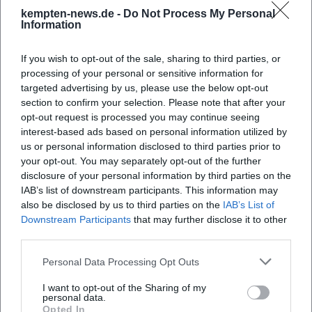
Häufig gestellte Fragen
kempten-news.de -
Do Not Process My Personal
Information
Wann findet das Konzert statt?
If you wish to opt-out of the sale, sharing to third parties, or
processing of your personal or sensitive information for
targeted advertising by us, please use the below opt-out
Wo ist die Veranstaltung?
section to confirm your selection. Please note that after your
opt-out request is processed you may continue seeing
interest-based ads based on personal information utilized by
Was erwartet die Besucher?
us or personal information disclosed to third parties prior to
your opt-out. You may separately opt-out of the further
disclosure of your personal information by third parties on the
Wie hoch ist der Eintrittspreis?
IAB’s list of downstream participants. This information may
also be disclosed by us to third parties on the
IAB’s List of
Ist die Veranstaltung barrierefrei?
Downstream Participants
that may further disclose it to other
third parties.
Findet das Konzert bei jedem Wetter statt?
Personal Data Processing Opt Outs
I want to opt-out of the Sharing of my
personal data.
Opted In