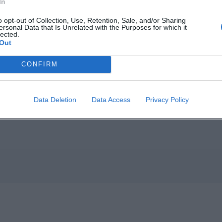
In
o opt-out of Collection, Use, Retention, Sale, and/or Sharing
ersonal Data that Is Unrelated with the Purposes for which it
lected.
Out
CONFIRM
p unavailable
Data Deletion
Data Access
Privacy Policy
n in Google Maps