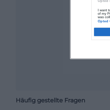
Opted 
I want t
of my P
was col
Opted 
Ma
Ope
Häufig gestellte Fragen