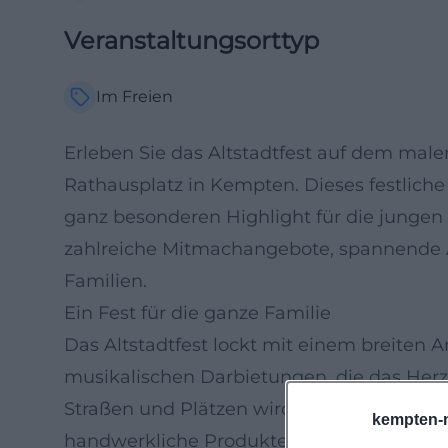
Veranstaltungsorttyp
Im Freien
Erleben Sie das Altstadtfest auf dem mal
Rathausplatz in Kempten. Dieses festlich
ganz besonderen Highlight für die jungen 
zahlreiche Mitmachangebote, spannende A
Familien.
Ein Fest für die ganze Familie
Das Altstadtfest lockt mit einem breiten 
musikalischen Darbietungen, die das Herz
Straßen und Plätzen wird es zahlreiche St
kempten-
handwerkliche Produkte angeboten werden