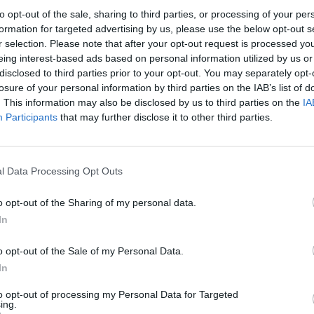
to opt-out of the sale, sharing to third parties, or processing of your per
nende Vorführungen freuen, die ihnen ein Lächel
formation for targeted advertising by us, please use the below opt-out s
r selection. Please note that after your opt-out request is processed y
eing interest-based ads based on personal information utilized by us or
disclosed to third parties prior to your opt-out. You may separately opt-
, Kinder in die verschiedenen Aktivitäten
losure of your personal information by third parties on the IAB’s list of
. This information may also be disclosed by us to third parties on the
IA
 geben, kreativ zu werden und Neues zu lernen.
Participants
that may further disclose it to other third parties.
cken und staunen, was die Altstadt alles zu
rstücke über Märchenerzähler, die in fantasievoll
l Data Processing Opt Outs
taktionen - hier kommt jeder auf seine Kosten.
t, sodass der Festbesuch für die ganze Familie ein
o opt-out of the Sharing of my personal data.
tadtfest mit Kindertag ist ein perfekter Anlass, 
In
 zu feiern und unvergessliche Momente mit der
o opt-out of the Sale of my Personal Data.
In
to opt-out of processing my Personal Data for Targeted
ing.