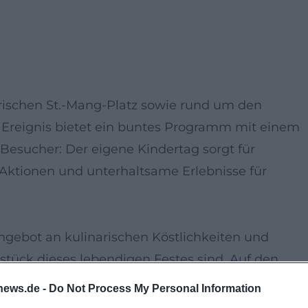
erischen St.-Mang-Platz sowie rund um den
e Ereignis bietet ein buntes Programm mit einem
Besucher: Der eigene Kindertag sorgt für
ktionen und unterhaltsame Erlebnisse für
Angebot an kulinarischen Köstlichkeiten und
stück dieses lebendigen Festes sind. Auf den
ände geben, an denen lokale Spezialitäten sowie
news.de -
Do Not Process My Personal Information
. Die kleinen Gäste können sich auf