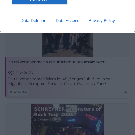
Data Deletion
Data Access
Privacy Policy
Brutal Verschimmelt & die üblichen Jubiläumskonzert
2. Okt 2026
Brutal Verschimmelt feiern ihr 45-jähriges Jubiläum in der
Allgäuhalle Kempten. Ein Muss für alle Punkrock-Fans!
Konzerte
€