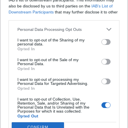
IAB’s list of downstream participants. This information may
19. Sep 2026
also be disclosed by us to third parties on the
IAB’s List of
Die australische Rockband The Lazys kommt nach Kempten.
Seien Sie dabei am 19. September 2026 in der bigBOX ALLGÄU und
Downstream Participants
that may further disclose it to other
erleben Sie Rock pur!
third parties.
Konzerte
€
Personal Data Processing Opt Outs
I want to opt-out of the Sharing of my
personal data.
Opted In
I want to opt-out of the Sale of my
Personal Data.
Opted In
I want to opt-out of processing my
Personal Data for Targeted Advertising.
Opted In
The Lazys - Too Tough To Die Tour 2026
I want to opt-out of Collection, Use,
19. Sep 2026
Retention, Sale, and/or Sharing of my
Personal Data that Is Unrelated with the
Besuchen Sie das energetische Live-Konzert von The Lazys in
Purposes for which it was collected.
Kempten und erleben Sie Rockmusik vom Feinsten!
Opted Out
Konzerte
€
CONFIRM