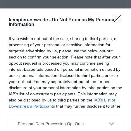
kempten-news.de -
Do Not Process My Personal
Information
Häufig gestellte Fragen
If you wish to opt-out of the sale, sharing to third parties, or
processing of your personal or sensitive information for
targeted advertising by us, please use the below opt-out
section to confirm your selection. Please note that after your
Wann beginnt das Stadtfest Kempten?
opt-out request is processed you may continue seeing
interest-based ads based on personal information utilized by
Wo findet das Stadtfest statt?
us or personal information disclosed to third parties prior to
your opt-out. You may separately opt-out of the further
disclosure of your personal information by third parties on the
Was kann ich beim Stadtfest erwarten?
IAB’s list of downstream participants. This information may
also be disclosed by us to third parties on the
IAB’s List of
Downstream Participants
that may further disclose it to other
Wie viel kostet der Eintritt zum Stadtfest?
third parties.
Ist das Stadtfest barrierefrei zugänglich?
Personal Data Processing Opt Outs