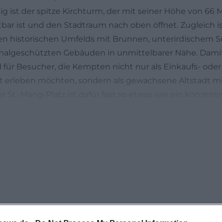
lig ist der spitze Kirchturm, der mit seiner Höhe von 66
bar ist und den Stadtraum nach oben öffnet. Zugleich ist
ten historischen Umfelds mit Brunnen, unterirdischem
lgeschützten Gebäuden in unmittelbarer Nähe. Damit 
 für Besucher, die Kempten nicht nur als Einkaufs- oder
 erleben möchten, sondern als gewachsene Altstadt mi
r St.-Mang-Platz ist dafür fast so etwas wie ein konzentr
die Vergangenheit der Allgäu-Metropole. ([kempten-tou
mpten-tourismus.de/st-mang-kirche?utm_source=opena
.-Mang-Platz in Kempten und wie kommt man hin?
n
tz liegt in der Innenstadt von Kempten direkt neben d
er Iller. Offizielle Tourismusinformationen beschreiben 
genden Platz der Stadt, an dem vor allem der St.-Man
 Schauraum Erasmuskapelle ins Auge fallen. Für einen 
tstadt ist das ein idealer Startpunkt, weil sich von hier
ürdigkeiten in kurzer Distanz erschließen lassen. Das be