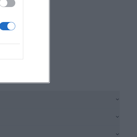
zeigt. Für
gen
Der St.-Mang-
t einbindbar.
ruppenprogramme
n-
rales Stück
he Kirche der
 Kempten
eine
irchen hatten.
gängerbau
der Turm auf
oßen Kauf löste