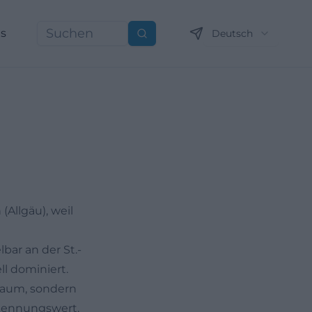
ns
Deutsch
Suchen
Allgäu), weil
ar an der St.-
ll dominiert.
raum, sondern
erkennungswert.