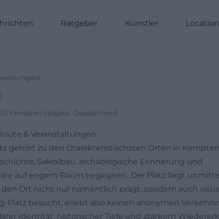
hrichten
Ratgeber
Künstler
Locatio
wertungen
)
)
435 Kempten (Allgäu), Deutschland
 Route & Veranstaltungen
tz gehört zu den charakteristischsten Orten in Kempten (
eschichte, Sakralbau, archäologische Erinnerung und
re auf engem Raum begegnen. Der Platz liegt unmittelb
 den Ort nicht nur namentlich prägt, sondern auch visue
g-Platz besucht, erlebt also keinen anonymen Verkehrs
klarer Identität, historischer Tiefe und starkem Wieder