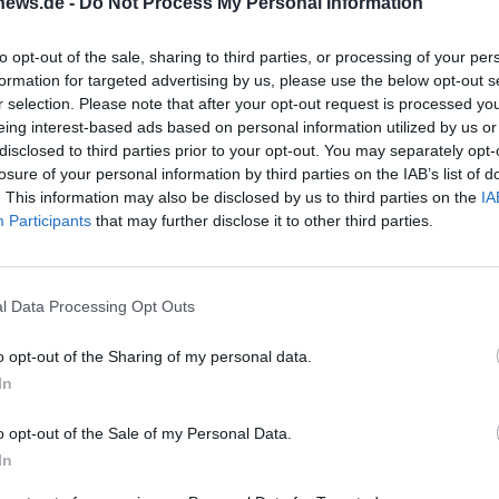
news.de -
Do Not Process My Personal Information
t, sondern auch angrenzende historische Gebäude wie d
lterliche Hausgruppe des Mühlberg-Ensembles. Wer also
to opt-out of the sale, sharing to third parties, or processing of your per
formation for targeted advertising by us, please use the below opt-out s
ch Kemptens Geschichte besonders anschaulich verdicht
r selection. Please note that after your opt-out request is processed y
z sehr schnell fündig. Der Platz ist nicht groß im klassi
eing interest-based ads based on personal information utilized by us or
te macht seinen Reiz aus. Er ist ein Ort des kurzen Verw
disclosed to third parties prior to your opt-out. You may separately opt-
losure of your personal information by third parties on the IAB’s list of
 Weitergehens, ein städtischer Knotenpunkt für alle, di
. This information may also be disclosed by us to third parties on the
IA
ndern als lebendigen Geschichtsraum wahrnehmen möcht
Participants
that may further disclose it to other third parties.
ttps://www.kempten-tourismus.de/en/squares?utm_sour
nach Kempten ist aus touristischer Sicht gut organisiert.
, verfügt über Bahnanschlüsse, ein innerstädtisch verne
l Data Processing Opt Outs
ltestelle in der Kotterner Straße 50, die laut offizieller
o opt-out of the Sharing of my personal data.
der Innenstadt verbunden ist. Für Reisebusse nennt di
In
 und Tourismusseite zudem eine Haltemöglichkeit zum
am St.-Mang-Platz. Das ist praktisch für Gruppen, Stadt
o opt-out of the Sale of my Personal Data.
In
nicht erst lange nach einem zentralen Treffpunkt such
eist, orientiert sich am besten an den Parkflächen und