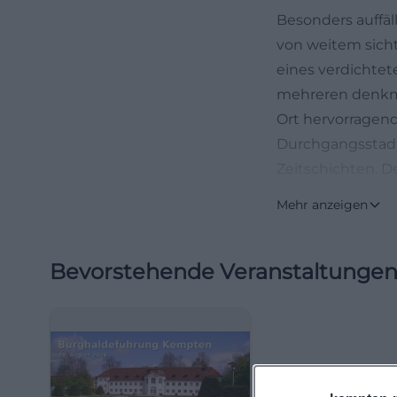
Besonders auffäl
von weitem sicht
eines verdichte
mehreren denkma
Ort hervorragend
Durchgangsstadt
Zeitschichten. De
Schaufenster in 
Mehr anzeigen
(https://www.ke
Wo liegt der St
Bevorstehende Veranstaltunge
Der St.-Mang-Pla
Kirche und nahe d
schönen und prä
der Eingang zum
durch Kemptens Al
wichtige Sehensw