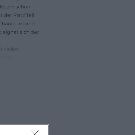
 Metern schon
 der Platz Teil
 Schauraum und
eignet sich der
t vielen
iertes
rismus.de]
i))
er gleichnamigen
ihn als einen
g-Brunnen und
Spaziergang
 aus viele
trifft nicht nur