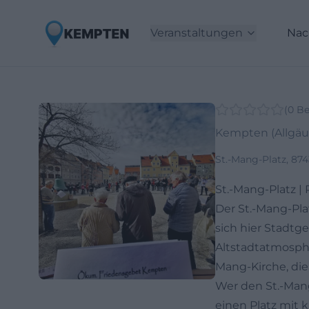
Veranstaltungen
Nac
(
0
Be
Kempten (Allgäu
St.-Mang-Platz, 87
St.-Mang-Platz |
Der St.-Mang-Pla
sich hier Stadtg
Altstadtatmosphä
Mang-Kirche, die
Wer den St.-Man
einen Platz mit 