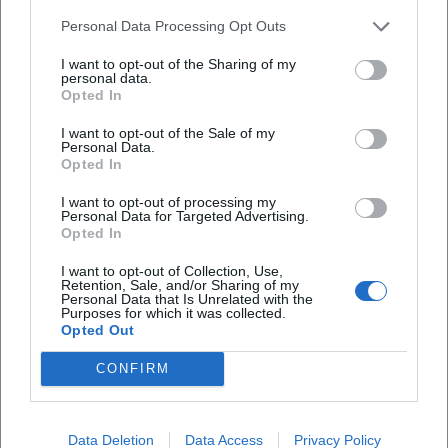
Personal Data Processing Opt Outs
Wann beginnt der Abendspaziergang?
I want to opt-out of the Sharing of my
personal data.
Opted In
Wo findet der Treffpunkt statt?
I want to opt-out of the Sale of my
Personal Data.
Opted In
Was kann ich vom Spaziergang erwarten?
I want to opt-out of processing my
Personal Data for Targeted Advertising.
Ist der Abendspaziergang kostenlos?
Opted In
I want to opt-out of Collection, Use,
Retention, Sale, and/or Sharing of my
Ist der Spaziergang rollstuhlgerecht?
Personal Data that Is Unrelated with the
Purposes for which it was collected.
Opted Out
Findet der Spaziergang bei jedem Wetter statt?
CONFIRM
Data Deletion
Data Access
Privacy Policy