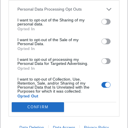
Wann findet die Führung statt?
Personal Data Processing Opt Outs
Wo befindet sich der Archäologische Park
I want to opt-out of the Sharing of my
personal data.
Cambodunum?
Opted In
I want to opt-out of the Sale of my
Was erwartet Besucher bei der Führung?
Personal Data.
Opted In
Wie viel kostet der Eintritt?
I want to opt-out of processing my
Personal Data for Targeted Advertising.
Opted In
Wie zugänglich ist der Park für Menschen mit
I want to opt-out of Collection, Use,
Behinderungen?
Retention, Sale, and/or Sharing of my
Personal Data that Is Unrelated with the
Purposes for which it was collected.
Opted Out
Findet die Veranstaltung bei jedem Wetter statt?
CONFIRM
Data Deletion
Data Access
Privacy Policy