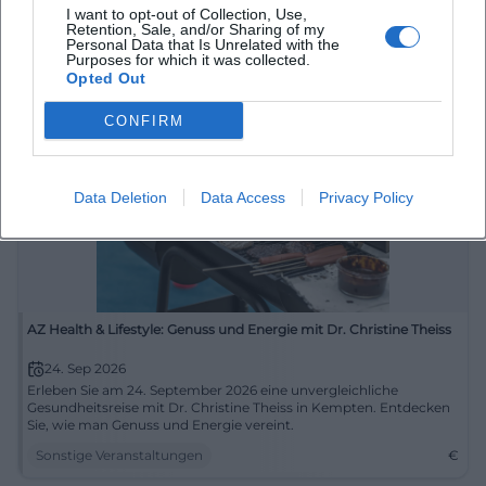
17. Sep 2026
I want to opt-out of Collection, Use,
Erfahren Sie mehr über nachhaltige Flächenstrategien bei unserer
Retention, Sale, and/or Sharing of my
Personal Data that Is Unrelated with the
Podiumsdiskussion im ReglerHaus Kempten.
Purposes for which it was collected.
Sonstige Veranstaltungen
€
Opted Out
CONFIRM
Data Deletion
Data Access
Privacy Policy
AZ Health & Lifestyle: Genuss und Energie mit Dr. Christine Theiss
24. Sep 2026
Erleben Sie am 24. September 2026 eine unvergleichliche
Gesundheitsreise mit Dr. Christine Theiss in Kempten. Entdecken
Sie, wie man Genuss und Energie vereint.
Sonstige Veranstaltungen
€