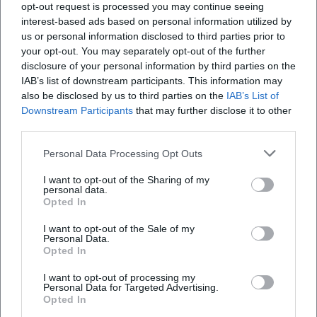
opt-out request is processed you may continue seeing
interest-based ads based on personal information utilized by
us or personal information disclosed to third parties prior to
Aromapflege für den häuslichen Pflegealltag
your opt-out. You may separately opt-out of the further
disclosure of your personal information by third parties on the
9. Sep 2026
IAB’s list of downstream participants. This information may
Besuchen Sie die interaktive Vorlesung über Aromapflege in der
also be disclosed by us to third parties on the
IAB’s List of
Bahnhof-Apotheke Kempten. Erfahren Sie mehr über die
Anwendung ätherischer Öle im Pflegealltag.
Downstream Participants
that may further disclose it to other
third parties.
Sonstige Veranstaltungen
€
Personal Data Processing Opt Outs
I want to opt-out of the Sharing of my
personal data.
Opted In
I want to opt-out of the Sale of my
Personal Data.
Opted In
I want to opt-out of processing my
Personal Data for Targeted Advertising.
Bewegter Donnerstag: Flächen gemeinsam nutzen
Opted In