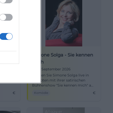
h To
Simone Solga - Sie kennen
mich
19. September 2026
sche
Erleben Sie Simone Solga live in
 in
Kempten mit ihrer satirischen
Bühnenshow "Sie kennen mich" am
19. September 2026!
€
€
Komödie