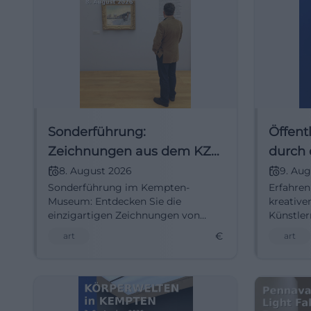
Sonderführung:
Öffent
Zeichnungen aus dem KZ-
durch 
Außenlager Kempten
8. August 2026
9. Aug
Sonderführung im Kempten-
Erfahren
Museum: Entdecken Sie die
kreative
einzigartigen Zeichnungen von
Künstler
Paul Bermond aus dem KZ-
öffentli
€
art
art
Außenlager. Eintritt frei!
Kunstaus