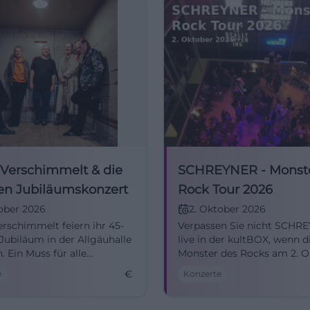
 Verschimmelt & die
SCHREYNER - Monste
en Jubiläumskonzert
Rock Tour 2026
ober 2026
2. Oktober 2026
erschimmelt feiern ihr 45-
Verpassen Sie nicht SCHR
 Jubiläum in der Allgäuhalle
live in der kultBOX, wenn d
 Ein Muss für alle
Monster des Rocks am 2. O
k-Fans!
die Bühne betreten.
€
e
Konzerte