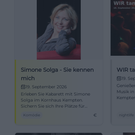
Simone Solga - Sie kennen
WIR ta
mich
19. S
Genießen
19. September 2026
Musik in
Erleben Sie Kabarett mit Simone
Kempten
Solga im Kornhaus Kempten.
Sie zu B
Sichern Sie sich Ihre Plätze für
mehr!
einen unvergesslichen Abend.
€
Komödie
nightlife