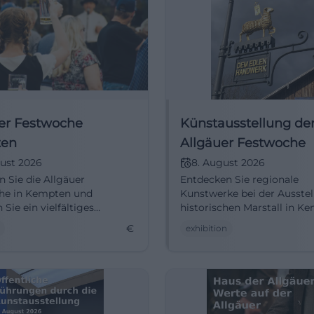
er Festwoche
Künstausstellung der
en
Allgäuer Festwoche
ust 2026
8. August 2026
 Sie die Allgäuer
Entdecken Sie regionale
he in Kempten und
Kunstwerke bei der Ausste
Sie ein vielfältiges
historischen Marstall in K
m aus Kultur und
€
exhibition
tung.