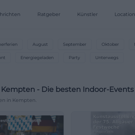
hrichten
Ratgeber
Künstler
Locatio
rferien
August
September
Oktober
nnt
Energiegeladen
Party
Unterwegs
Kempten
-
Die besten Indoor-Events
ten in Kempten.