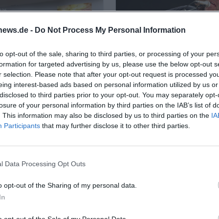
news.de -
Do Not Process My Personal Information
to opt-out of the sale, sharing to third parties, or processing of your per
formation for targeted advertising by us, please use the below opt-out s
r selection. Please note that after your opt-out request is processed y
eing interest-based ads based on personal information utilized by us or
disclosed to third parties prior to your opt-out. You may separately opt-
aria & Lanzinger:
BR Brettl-Spitzen LI
losure of your personal information by third parties on the IAB’s list of
ght Falls the Same
7. September 2026
. This information may also be disclosed by us to third parties on the
IA
Am 7. September 2026 erwa
Participants
very Day
that may further disclose it to other third parties.
ptember 2026
in Kempten ein Abend voll
n Sie in Kempten eine
bayerischer Musik und hum
ckende Rauminstallation
Unterhaltung mit Jürgen K
avaria & Lanzinger.
l Data Processing Opt Outs
und Gästen.
Sie Kunst anders.
€
on
Komödie
o opt-out of the Sharing of my personal data.
In