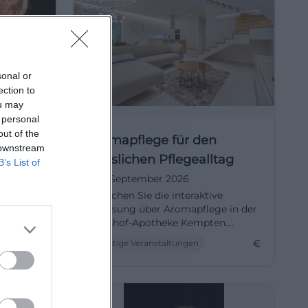
sonal or
ection to
ou may
 personal
out of the
VE
Aromapflege für den
 downstream
häuslichen Pflegealltag
B’s List of
rtet Sie
9. September 2026
er
Besuchen Sie die interaktive
orvoller
Vorlesung über Aromapflege in der
irner
Bahnhof-Apotheke Kempten.
Erfahren Sie mehr über die
€
€
Sonstige Veranstaltungen
Anwendung ätherischer Öle im
Pflegealltag.