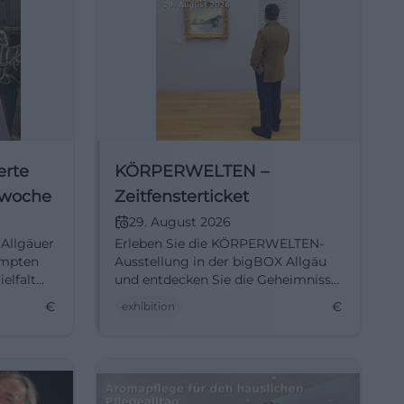
erte
KÖRPERWELTEN –
twoche
Zeitfensterticket
29. August 2026
 Allgäuer
Erleben Sie die KÖRPERWELTEN-
empten
Ausstellung in der bigBOX Allgäu
elfalt
und entdecken Sie die Geheimnisse
des menschlichen Körpers.
€
€
exhibition