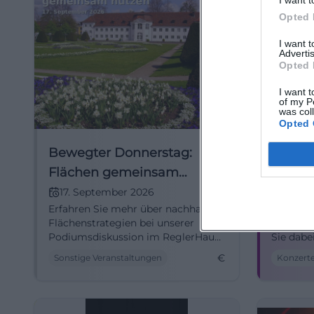
I want t
Opted 
I want 
Advertis
Opted 
I want t
of my P
was col
Opted 
Bewegter Donnerstag:
THE L
Flächen gemeinsam
TO DI
nutzen
17. September 2026
19. S
Erfahren Sie mehr über nachhaltige
Die aust
Flächenstrategien bei unserer
Lazys k
Podiumsdiskussion im ReglerHaus
Sie dabe
Kempten.
der big
€
Sonstige Veranstaltungen
Konzert
Sie Rock