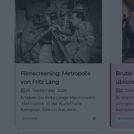
Filmscreening: Metropolis
Brutal
von Fritz Lang
üblich
25. September 2026
2. Okt
Erleben Sie Fritz Langs Meisterwerk
Brutal V
'Metropolis' in der Kunsthalle
jähriges
Kempten. Eintritt frei, eine
Kempten.
Gelegenheit, Kunst und Film zu
Punkroc
€
cinema
Konzert
verbinden!