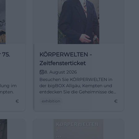
 75.
KÖRPERWELTEN -
Zeitfensterticket
8. August 2026
Besuchen Sie KÖRPERWELTEN in
llung im
der bigBOX Allgäu, Kempten und
empten.
entdecken Sie die Geheimnisse des
menschlichen Körpers.
€
€
exhibition