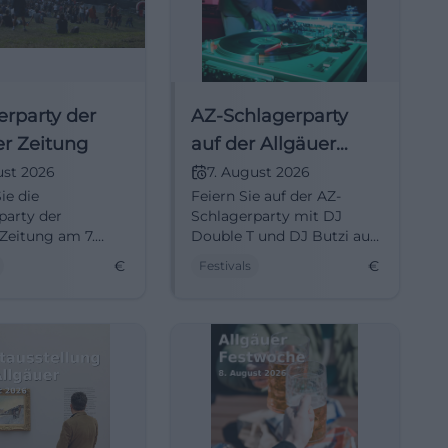
erparty der
AZ-Schlagerparty
er Zeitung
auf der Allgäuer
Festwoche
ust 2026
7. August 2026
ie die
Feiern Sie auf der AZ-
party der
Schlagerparty mit DJ
 Zeitung am 7.
Double T und DJ Butzi auf
026 im Stadtpark
der Allgäuer Festwoche in
€
€
Festivals
 Ein Abend voller
Kempten am 7. August
d Freude.
2026.