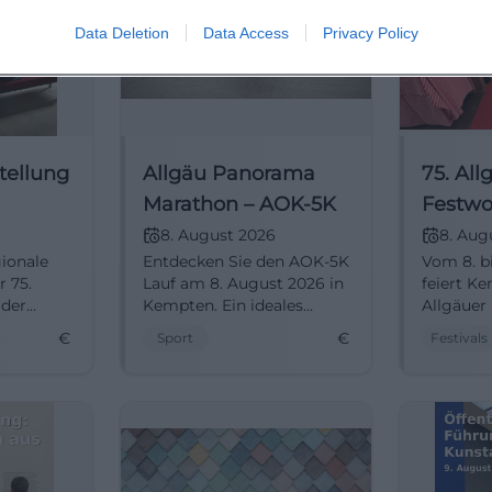
Data Deletion
Data Access
Privacy Policy
tellung
Allgäu Panorama
75. All
Marathon – AOK-5K
Festw
026
8. August 2026
8. Aug
gionale
Entdecken Sie den AOK-5K
Vom 8. b
r 75.
Lauf am 8. August 2026 in
feiert Ke
 der
Kempten. Ein ideales
Allgäuer
he 2026
Event für Einsteiger und
Verpassen
€
€
Sport
Festivals
rstall in
jüngere Läufer.
einmalige
Kultur u