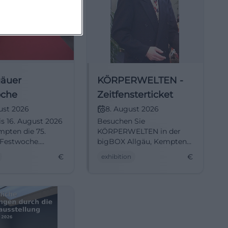
gäuer
KÖRPERWELTEN -
oche
Zeitfensterticket
ust 2026
8. August 2026
is 16. August 2026
Besuchen Sie
mpten die 75.
KÖRPERWELTEN in der
 Festwoche.
bigBOX Allgäu, Kempten
 Sie nicht dieses
und entdecken Sie die
€
€
exhibition
 Erlebnis voller
Geheimnisse des
nd Unterhaltung.
menschlichen Körpers.