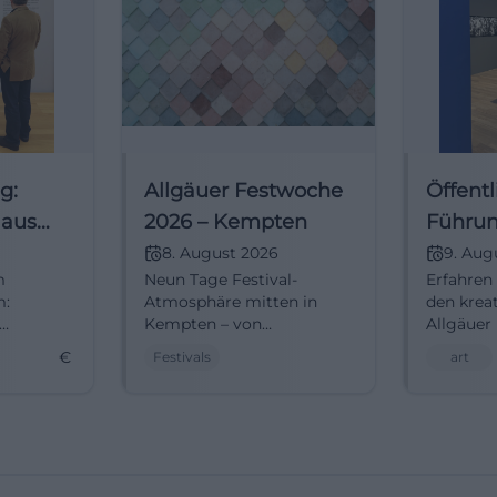
g:
Allgäuer Festwoche
Öffentl
 aus
2026 – Kempten
Führun
nlager
die
8. August 2026
9. Aug
m
Neun Tage Festival-
Erfahren
Kunsta
m:
Atmosphäre mitten in
den krea
Kempten – von
Allgäuer
Messevibes bis Live-Musik.
Besuchen
€
Festivals
art
 Paul
Sichere dir deinen
öffentli
m KZ-
Besuchstag und tauche
der Kuns
t frei!
ein in Kulinarik, Kultur und
Community-Gefühl.