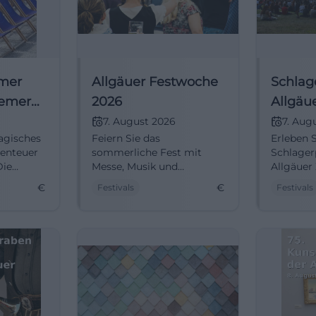
mer
Allgäuer Festwoche
Schlag
remer
2026
Allgäu
nten
7. August 2026
7. Aug
agisches
Feiern Sie das
Erleben S
benteuer
sommerliche Fest mit
Schlager
Die
Messe, Musik und
Allgäuer
kanten'.
regionalem Flair in
August 2
€
€
Festivals
Festivals
n und
Kemptens Innenstadt.
Kempten.
Musik un