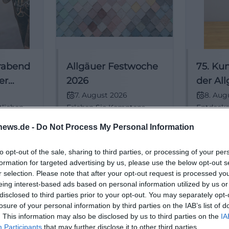
rabend
Allgäuer Festwoche
75. Ku
er
2026
der Al
Festwo
7. August 2026
8. Aug
tlichen
Erleben Sie Kemptens
Entdecke
lgäuer
größtes Sommerereignis
beeindru
news.de -
Do Not Process My Personal Information
mpten
mit Messe, Musik und
Kunstwer
6.
Genuss inmitten der
Kunstaus
€
Festivals
art
tion und
Innenstadt. Professionell
Allgäuer
to opt-out of the sale, sharing to third parties, or processing of your per
organisiert,
Kempten
formation for targeted advertising by us, please use the below opt-out s
stimmungsvoll und
r selection. Please note that after your opt-out request is processed y
nahbar – für Familien,
eing interest-based ads based on personal information utilized by us or
Freunde und Fans
disclosed to third parties prior to your opt-out. You may separately opt-
regionaler Kultur.
losure of your personal information by third parties on the IAB’s list of
. This information may also be disclosed by us to third parties on the
IA
Participants
that may further disclose it to other third parties.