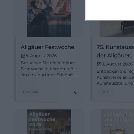
Allgäuer Festwoche
75. Kunstauss
der Allgäuer
8. August 2026
Besuchen Sie die Allgäuer
Festwoche 2
8. August 2026
Festwoche in Kempten für
Entdecken Sie re
ein einzigartiges Erlebnis
Kunstwerke an de
aus Messe und Volksfest.
Kunstausstellung
Allgäuer Festwoc
€
Festivals
art
im historischen Ma
Kempten.