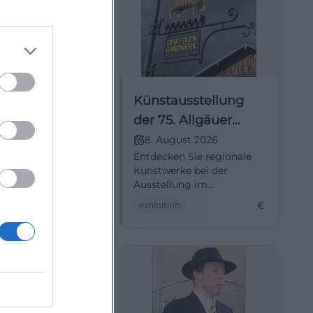
er Festwoche
Künstausstellung
der 75. Allgäuer
Festwoche
ust 2026
8. August 2026
 Sie die 75.
Entdecken Sie regionale
 Festwoche vom
Kunstwerke bei der
. August 2026 in
Ausstellung im
 Ein Fest der
historischen Marstall in
€
€
exhibition
nen und
Kempten.
n Highlights.