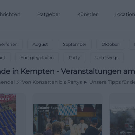
hrichten
Ratgeber
Künstler
Locatio
rferien
August
September
Oktober
nnt
Energiegeladen
Party
Unterwegs
nde
in
Kempten
-
Veranstaltungen a
nde! 🎉 Von Konzerten bis Partys ► Unsere Tipps für 