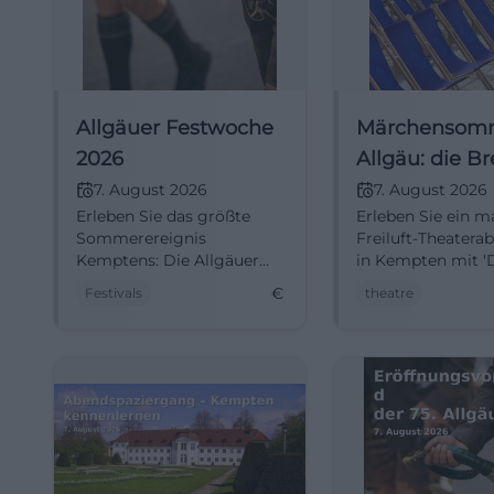
Allgäuer Festwoche
Märchensom
2026
Allgäu: die B
Stadtmusika
7. August 2026
7. August 2026
Erleben Sie das größte
Erleben Sie ein m
Sommerereignis
Freiluft-Theatera
Kemptens: Die Allgäuer
in Kempten mit '
Festwoche 2026 mit
Bremer Stadtmusi
€
Festivals
theatre
Musik, Messe und mehr.
Ideal für Familie
Eintritt frei!
Kinder.