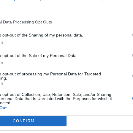
l Data Processing Opt Outs
o opt-out of the Sharing of my personal data.
twoche
Allgäu Panorama
Allgäu
In
Marathon – AOK-5K
2026
o opt-out of the Sale of my Personal Data.
Allgäuer
8. August 2026
8. Aug
In
pten -
Seien Sie dabei beim AOK-
Entdecken
ight
5K in Kempten. Perfekt für
Allgäuer
to opt-out of processing my Personal Data for Targeted
nd Kultur.
ing.
Laufanfänger und Jugend.
8. bis 16
In
Start im Wonnemar,
Kempten.
€
€
Sport
Festivals
Kempten.
Traditio
o opt-out of Collection, Use, Retention, Sale, and/or Sharing
regionale
ersonal Data that Is Unrelated with the Purposes for which it
lected.
Out
CONFIRM