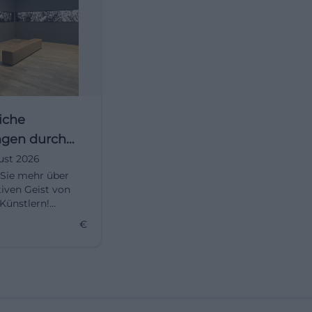
iche
gen durch
ust 2026
 Sie mehr über
usstellung
tiven Geist von
 Künstlern!
 Sie unsere
€
chen Führungen in
tausstellung.