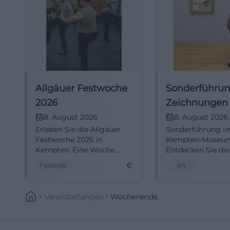
Allgäuer Festwoche
Sonderführun
2026
Zeichnungen
dem KZ-Auße
8. August 2026
8. August 2026
Erleben Sie die Allgäuer
Sonderführung i
Kempten
Festwoche 2026 in
Kempten-Museu
Kempten: Eine Woche
Entdecken Sie die
voller Musik, Kultur und
einzigartigen
€
Festivals
art
kulinarischer Genüsse im
Zeichnungen von
Herzen der Stadt.
Bermond aus de
Außenlager. Eintrit
Veranstaltungen
Wochenende