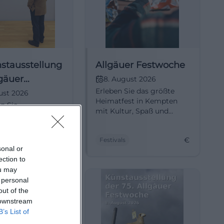
nstausstellung
Allgäuer Festwoche
lgäuer
8. August 2026
Erleben Sie das größte
che 2026
ust 2026
Heimatfest in Kempten
n Sie
mit Kultur, Spaß und
ckende regionale
Gemeinschaft. Eintritt frei.
ke bei der 75.
stellung zur
€
€
Festivals
 Festwoche in
sonal or
.
ection to
ou may
 personal
out of the
 downstream
B’s List of