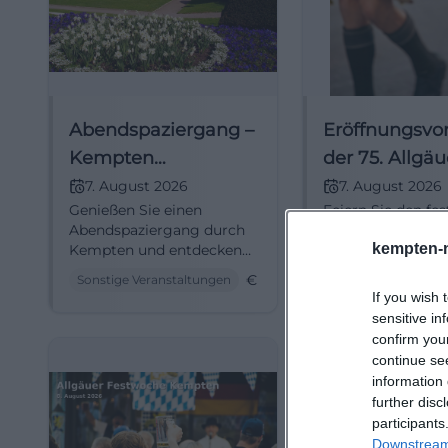
Abendspaziergang –
Eröffnungsvo
Kempten
der 75. Allgäu
kennenlernen
Festwoche
7. August 2026
7. August 2026
Genießen Sie einen
Feiern Sie den fes
Abendspaziergang durch
Auftakt der 75. Al
kempten-
Kempten und entdecken
Festwoche in Ke
Sie die Stadt aus einer
am 7. August 202
€
Sonstige Veranstaltungen
Festivals
neuen Perspektive.
Erleben Sie Tradi
If you wish 
Kultur.
sensitive in
confirm you
continue se
information 
further disc
participants
Downstream 