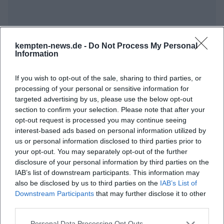
kempten-news.de -
Do Not Process My Personal
Information
Häufig gestellte Fragen
If you wish to opt-out of the sale, sharing to third parties, or
processing of your personal or sensitive information for
Wann beginnt das Event?
targeted advertising by us, please use the below opt-out
section to confirm your selection. Please note that after your
opt-out request is processed you may continue seeing
Wo findet das Konzert statt?
interest-based ads based on personal information utilized by
us or personal information disclosed to third parties prior to
your opt-out. You may separately opt-out of the further
Was erwartet mich bei dem Konzert?
disclosure of your personal information by third parties on the
IAB’s list of downstream participants. This information may
Wie viel kostet der Eintritt?
also be disclosed by us to third parties on the
IAB’s List of
Downstream Participants
that may further disclose it to other
third parties.
Ist die Veranstaltung zugänglich für Menschen
mit Behinderungen?
Personal Data Processing Opt Outs