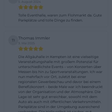
5. August 2024
werden. Damit ist der Flohmarkt an der Allgäuhalle
kein improvisierter Trödeltermin, sondern ein sehr
Tolle Eventhalle, waren zum Flohmarkt da. Gute
organisiert geplantes Format mit großer
Parkplätze und tolle Dinge zu finden.
Wiedererkennbarkeit. ([tokra-veranstaltungen.de]
(https://tokra-veranstaltungen.de/allgaeuhalle-
Thomas Immler
TI
kempten))
9. Mai 2025
Veranstaltungen, Hallen und Nutzung des Areals
Die Allgäuhalle ist heute Teil des Kempten Messe-
Die Allgäuhalle in Kempten ist eine vielseitige
und Veranstaltungs-Betriebs, der laut städtischer
Veranstaltungshalle mit großem Potenzial für
unterschiedlichste Events – von Konzerten über
Eigenbetriebssatzung die Veranstaltungshäuser
Messen bis hin zu Sportveranstaltungen. Ich war
Kornhaus, Allgäuhalle und Markthalle verwaltet,
nun mehrfach vor Ort, zuletzt bei einer
regionalen Gewerbeschau und davor bei einem
betreibt und vermarktet. In einer städtischen
Benefizkonzert – beide Male war ich beeindruckt
Präsentation wird das Areal weiter konkretisiert:
von der Organisation und der Atmosphäre. Die
Halle I wird als Tierzuchthalle mit 250
Lage ist sehr gut erreichbar, sowohl mit dem
Auto als auch mit öffentlichen Verkehrsmitteln.
Quadratmetern Vorführfläche und 350
Parkplätze sind in der Umgebung ausreichend
Quadratmetern Tribüne beschrieben, Halle II als
vorhanden. Die Halle selbst ist sauber, gut