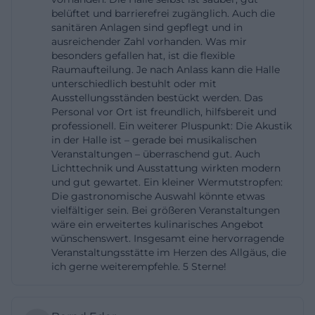
belüftet und barrierefrei zugänglich. Auch die
Viehhalle beziehungsweise Kälberhalle mit 835
sanitären Anlagen sind gepflegt und in
Quadratmetern. Für das Außenareal nennt die
ausreichender Zahl vorhanden. Was mir
Stadt 17.500 Quadratmeter, größtenteils
besonders gefallen hat, ist die flexible
Raumaufteilung. Je nach Anlass kann die Halle
Parkflächen. Besonders wichtig für die aktuelle
unterschiedlich bestuhlt oder mit
Nutzung ist die Information aus der
Ausstellungsständen bestückt werden. Das
Personal vor Ort ist freundlich, hilfsbereit und
Beschlussvorlage von 2023, dass Halle II aufgrund
professionell. Ein weiterer Pluspunkt: Die Akustik
der geschichtlichen Vergangenheit vorerst nur für
in der Halle ist – gerade bei musikalischen
Veranstaltungen mit kulturhistorischem
Veranstaltungen – überraschend gut. Auch
Lichttechnik und Ausstattung wirkten modern
Hintergrund vermietet werden soll. Gleichzeitig
und gut gewartet. Ein kleiner Wermutstropfen:
wird den Flohmarktveranstaltern wegen der über
Die gastronomische Auswahl könnte etwas
vielfältiger sein. Bei größeren Veranstaltungen
40jährigen Markttradition weiterhin die Möglichkeit
wäre ein erweitertes kulinarisches Angebot
gegeben, dort zu veranstalten. Das erklärt, warum
wünschenswert. Insgesamt eine hervorragende
die Suchbegriffe Allgäuhalle Veranstaltungen,
Veranstaltungsstätte im Herzen des Allgäus, die
ich gerne weiterempfehle. 5 Sterne!
Allgäuhalle ausstellung und Allgäuhalle Gelände so
eng miteinander zusammenhängen.
([ratsinfo.kempten.de]