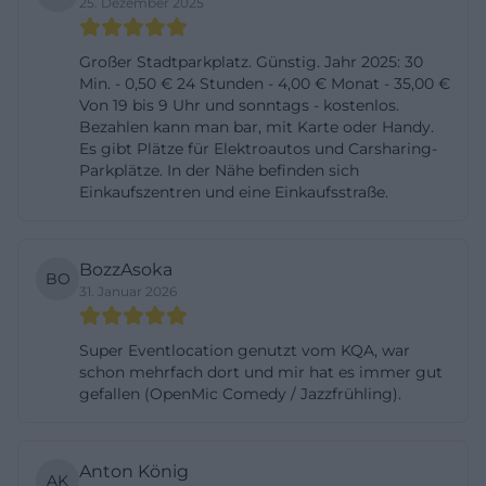
25. Dezember 2025
nennt der Veranstalter einen Grundpreis ohne Auto
von 6 Euro pro laufendem Meter bis 70 Zentimeter
Großer Stadtparkplatz. Günstig. Jahr 2025: 30
Min. - 0,50 € 24 Stunden - 4,00 € Monat - 35,00 €
Tiefe, 8 Euro pro laufendem Meter bis 140
Von 19 bis 9 Uhr und sonntags - kostenlos.
Zentimeter Tiefe und eine Grundgebühr von 2 Euro
Bezahlen kann man bar, mit Karte oder Handy.
je Stand. Im Freigelände mit Auto gilt 8 Euro pro
Es gibt Plätze für Elektroautos und Carsharing-
Parkplätze. In der Nähe befinden sich
laufendem Meter bei mindestens 3 Metern Aufbau,
Einkaufszentren und eine Einkaufsstraße.
Neuware kostet 10 Euro pro laufendem Meter bis
140 Zentimeter Tiefe und Propaganda oder
Promotion 12 Euro pro laufendem Meter bis 140
BozzAsoka
BO
31. Januar 2026
Zentimeter Tiefe. Strom wird mit 2 Euro je 500 Watt
berechnet, Kinderstände sind bis 11 Jahre auf
Super Eventlocation genutzt vom KQA, war
maximal 1 mal 0,70 Meter für 3 Euro vorgesehen,
schon mehrfach dort und mir hat es immer gut
pro Familie ist nur ein Kinderstand zulässig. Für die
gefallen (OpenMic Comedy / Jazzfrühling).
Hallen gilt ein Mindestaufbau von 2 Metern, und
sämtliche Verkaufshilfsmittel wie Tische, Decken
Anton König
oder Kleiderständer müssen selbst mitgebracht
AK