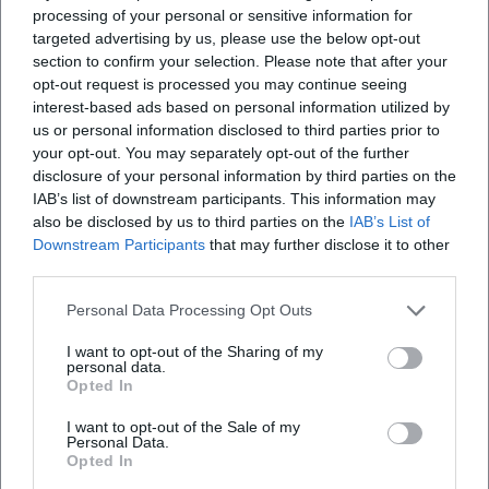
processing of your personal or sensitive information for
Allgäuhalle parken sucht, sollte die Logik des
targeted advertising by us, please use the below opt-out
Geländes verstehen: Es ist kein gewöhnliches
section to confirm your selection. Please note that after your
opt-out request is processed you may continue seeing
Innenstadtparkhaus, sondern ein multifunktionaler
interest-based ads based on personal information utilized by
Veranstaltungsraum, bei dem sich Parken,
us or personal information disclosed to third parties prior to
Eventbetrieb und Flächenmanagement
your opt-out. You may separately opt-out of the further
disclosure of your personal information by third parties on the
gegenseitig beeinflussen. ([ratsinfo.kempten.de]
IAB’s list of downstream participants. This information may
(https://ratsinfo.kempten.de/bi/getfile.php?
also be disclosed by us to third parties on the
IAB’s List of
id=63614&type=do))
Downstream Participants
that may further disclose it to other
third parties.
Allgäu-Flohmarkt in der Allgäuhalle
Ein besonders starkes Suchthema ist der
Personal Data Processing Opt Outs
Allgäuhalle Flohmarkt. Die Veranstaltungsseite
I want to opt-out of the Sharing of my
nennt für 2026 mehrere Termine des Allgäu-
personal data.
Häufig gestellte Fragen
Opted In
Flohmarkts an der Allgäuhalle, unter anderem den
13.06., den 11.07., den 08.08. und den 12.09. Die
I want to opt-out of the Sale of my
Personal Data.
Veranstaltung findet auf dem Freigelände und in
Wo findet der Allgäu-Flohmarkt an der
Opted In
Allgäuhalle statt?
der Halle statt, läuft jeweils von 08:00 bis 15:00 Uhr