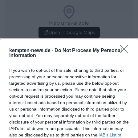
Map unavailable
Open in Google Maps
kempten-news.de -
Do Not Process My Personal
Information
If you wish to opt-out of the sale, sharing to third parties, or
processing of your personal or sensitive information for
targeted advertising by us, please use the below opt-out
section to confirm your selection. Please note that after your
Häufig gestellte Fragen
opt-out request is processed you may continue seeing
interest-based ads based on personal information utilized by
us or personal information disclosed to third parties prior to
your opt-out. You may separately opt-out of the further
Wann beginnt das Konzert?
disclosure of your personal information by third parties on the
IAB’s list of downstream participants. This information may
Wo findet die Veranstaltung statt?
also be disclosed by us to third parties on the
IAB’s List of