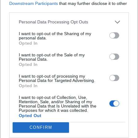
Downstream Participants
that may further disclose it to other
third parties.
Was erwartet die Besucher beim Event?
Personal Data Processing Opt Outs
Wie viel kostet der Eintritt?
I want to opt-out of the Sharing of my
personal data.
Opted In
Ist das Kornhaus barrierefrei zugänglich?
I want to opt-out of the Sale of my
Personal Data.
Opted In
Ist die Veranstaltung drinnen oder draußen?
I want to opt-out of processing my
Personal Data for Targeted Advertising.
Opted In
I want to opt-out of Collection, Use,
Retention, Sale, and/or Sharing of my
Personal Data that Is Unrelated with the
Purposes for which it was collected.
Opted Out
CONFIRM