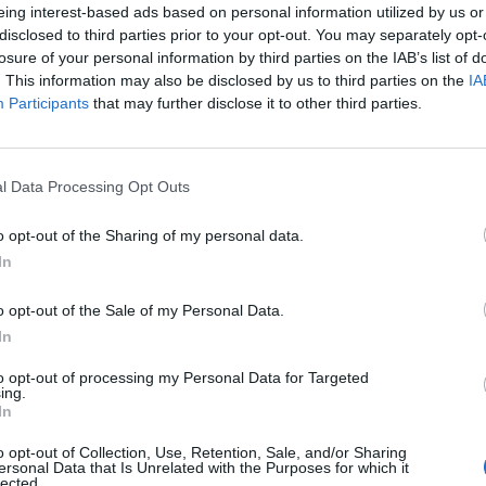
tungen der Reihe „Bewegter Donnerstag“ sind
eing interest-based ads based on personal information utilized by us or
disclosed to third parties prior to your opt-out. You may separately opt-
 und die familiäre Atmosphäre.
losure of your personal information by third parties on the IAB’s list of
. This information may also be disclosed by us to third parties on the
IA
Participants
that may further disclose it to other third parties.
l Data Processing Opt Outs
eil dieses besonderen literarischen Abends zu
o opt-out of the Sharing of my personal data.
In
o opt-out of the Sale of my Personal Data.
In
to opt-out of processing my Personal Data for Targeted
ing.
In
o opt-out of Collection, Use, Retention, Sale, and/or Sharing
ersonal Data that Is Unrelated with the Purposes for which it
lected.