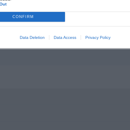
Out
p unavailable
CONFIRM
n in Google Maps
Data Deletion
Data Access
Privacy Policy