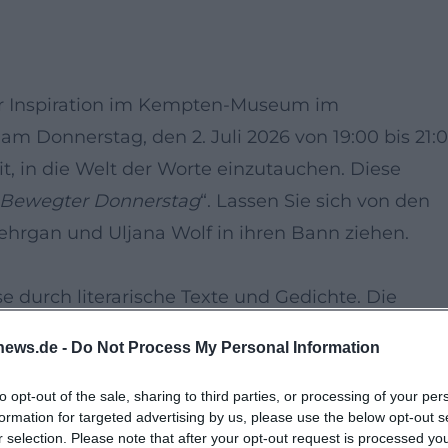
cher Inspiration im Kempten-Museum im
r am Donnerstag, den 2. Juli 2026 von 19:00 bis 21:
it, in die Welt der Worte einzutauchen. Diese
Bewegter Donnerstag
“. Lassen Sie sich von den
hrgan und Uljana Wolf in ihren Bann ziehen.
 durch literarische Texte und Gedichte. Die
eit sprechen und dabei sicherlich einige
news.de -
Do Not Process My Personal Information
bieten. Nutzen Sie diese Gelegenheit, um Fragen 
sse hinter ihren Werken zu erfahren.
to opt-out of the sale, sharing to third parties, or processing of your per
formation for targeted advertising by us, please use the below opt-out s
ester Lage und bietet eine passende Kulisse für
r selection. Please note that after your opt-out request is processed y