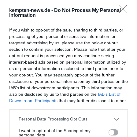
kempten-news.de -
Do Not Process My Personal
Häufig gestellte Fragen
Information
If you wish to opt-out of the sale, sharing to third parties, or
Wann beginnt die Veranstaltung?
processing of your personal or sensitive information for
targeted advertising by us, please use the below opt-out
section to confirm your selection. Please note that after your
Wo finde ich das Parktheater Kempten?
opt-out request is processed you may continue seeing
interest-based ads based on personal information utilized by
Was kann ich von der Show erwarten?
us or personal information disclosed to third parties prior to
your opt-out. You may separately opt-out of the further
disclosure of your personal information by third parties on the
Wie viel kosten die Tickets?
IAB’s list of downstream participants. This information may
also be disclosed by us to third parties on the
IAB’s List of
Downstream Participants
that may further disclose it to other
Ist das Event barrierefrei zugänglich?
third parties.
Personal Data Processing Opt Outs
Findet die Veranstaltung drinnen oder draußen
statt?
I want to opt-out of the Sharing of my
personal data.