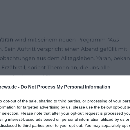
Yaran
wird mit seinem neuen Programm
"Aus
ein Auftritt verspricht einen Abend gefüllt mit
obachtungen aus dem Alltagsleben. Yaran, bekan
Erzählstil, spricht Themen an, die uns alle
r zum Lachen und Staunen.
bekannten Veranstaltungszentrum
bigBOX Allgäu /
news.de -
Do Not Process My Personal Information
de Akustik und entspannte Atmosphäre geschätzt
to opt-out of the sale, sharing to third parties, or processing of your per
, die ein Faible für gehobene Unterhaltung und
formation for targeted advertising by us, please use the below opt-out s
r selection. Please note that after your opt-out request is processed y
eing interest-based ads based on personal information utilized by us or
 kulturellen Kalender der Stadt.
disclosed to third parties prior to your opt-out. You may separately opt-