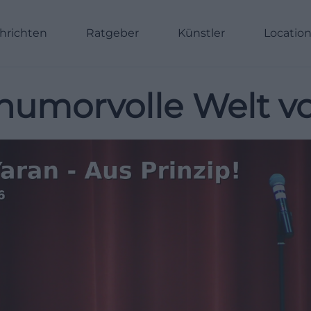
hrichten
Ratgeber
Künstler
Locatio
 humorvolle Welt v