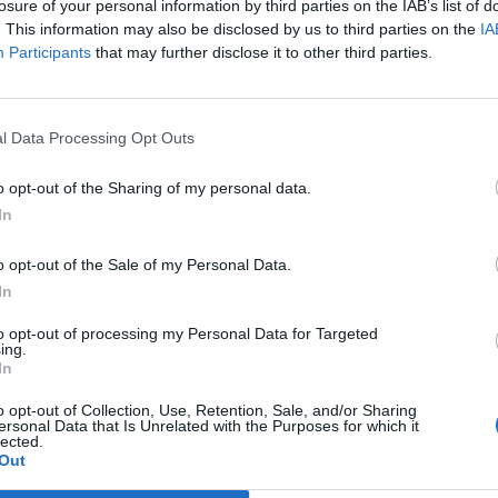
losure of your personal information by third parties on the IAB’s list of
reichen Mix aus Improvisation und durchdachte
. This information may also be disclosed by us to third parties on the
IA
Participants
that may further disclose it to other third parties.
 jeden Alters zu begeistern.
r einzigartigen Live-Performance zu sein und
l Data Processing Opt Outs
o opt-out of the Sharing of my personal data.
In
o opt-out of the Sale of my Personal Data.
In
to opt-out of processing my Personal Data for Targeted
ing.
In
o opt-out of Collection, Use, Retention, Sale, and/or Sharing
p unavailable
ersonal Data that Is Unrelated with the Purposes for which it
lected.
n in Google Maps
Out