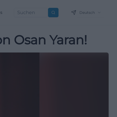
ns
Deutsch
Suchen
on Osan Yaran!