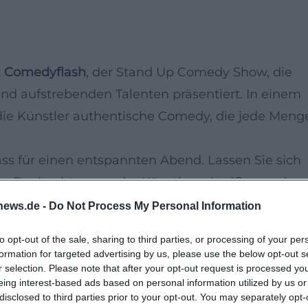
t
Comedyflash
, der Stand Up Comedy Show, die
nd aufstrebenden Talenten präsentiert. In einem
ie Künstler authentische Comedy, die jede Meng
ss für einen entspannten Abend. Lassen Sie sich
len Beobachtungen der Künstler mitreißen und
tigen Stand-up-Show.
news.de -
Do Not Process My Personal Information
to opt-out of the sale, sharing to third parties, or processing of your per
 besten Newcomer und bekannte Namen der
formation for targeted advertising by us, please use the below opt-out s
r selection. Please note that after your opt-out request is processed y
eing interest-based ads based on personal information utilized by us or
he Performance, die Ihnen das Gefühl gibt, in
disclosed to third parties prior to your opt-out. You may separately opt-