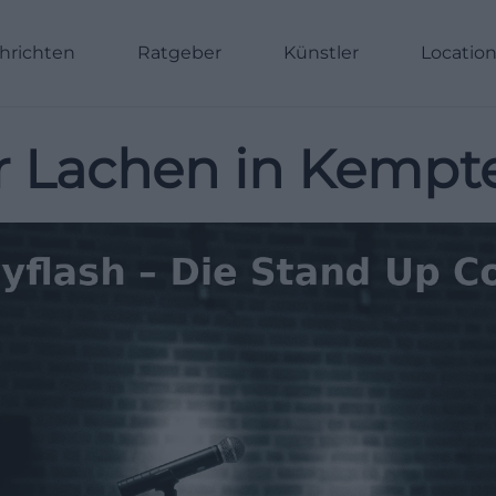
hrichten
Ratgeber
Künstler
Locatio
r Lachen in Kempt