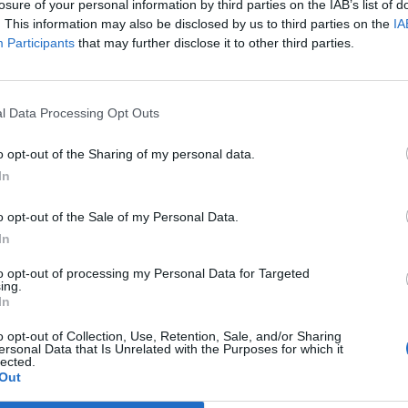
losure of your personal information by third parties on the IAB’s list of
. This information may also be disclosed by us to third parties on the
IA
lichkeit, den Alltagsstress hinter sich zu lassen
Participants
that may further disclose it to other third parties.
n.
t und bietet eine großartige Gelegenheit, zusamm
l Data Processing Opt Outs
d zu verbringen.
o opt-out of the Sharing of my personal data.
In
o opt-out of the Sale of my Personal Data.
In
to opt-out of processing my Personal Data for Targeted
ing.
In
o opt-out of Collection, Use, Retention, Sale, and/or Sharing
p unavailable
ersonal Data that Is Unrelated with the Purposes for which it
lected.
n in Google Maps
Out