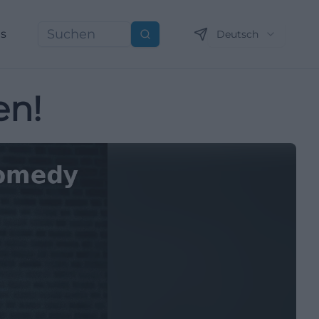
ns
Deutsch
Suchen
en!