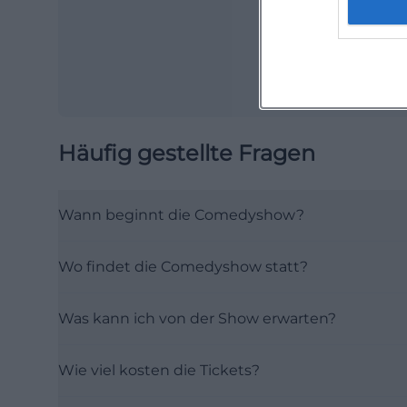
Häufig gestellte Fragen
Wann beginnt die Comedyshow?
Wo findet die Comedyshow statt?
Was kann ich von der Show erwarten?
Wie viel kosten die Tickets?