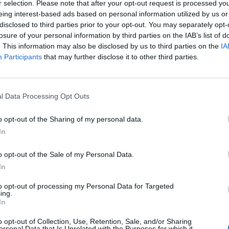
r selection. Please note that after your opt-out request is processed y
spricht einen Abend voller bekannter Songs und
eing interest-based ads based on personal information utilized by us or
chichte von Haindling. Die bigBOX ALLGÄU dient
disclosed to third parties prior to your opt-out. You may separately opt-
losure of your personal information by third parties on the IAB’s list of
ige Repertoire der Band hautnah zu erleben.
. This information may also be disclosed by us to third parties on the
IA
gessliche Performance in einer der besten
Participants
that may further disclose it to other third parties.
sie altehrwürdige Klassiker oder mitreißende neue
t es, das Publikum zu begeistern und lässt den
l Data Processing Opt Outs
den.
sikalische Welt von Haindling einzutauchen und
o opt-out of the Sharing of my personal data.
In
bigBOX mitreißen zu lassen.
o opt-out of the Sale of my Personal Data.
In
to opt-out of processing my Personal Data for Targeted
ing.
In
o opt-out of Collection, Use, Retention, Sale, and/or Sharing
ersonal Data that Is Unrelated with the Purposes for which it