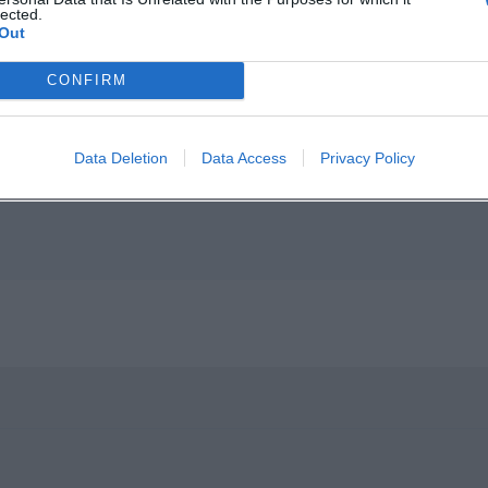
lected.
Out
p unavailable
CONFIRM
n in Google Maps
Data Deletion
Data Access
Privacy Policy