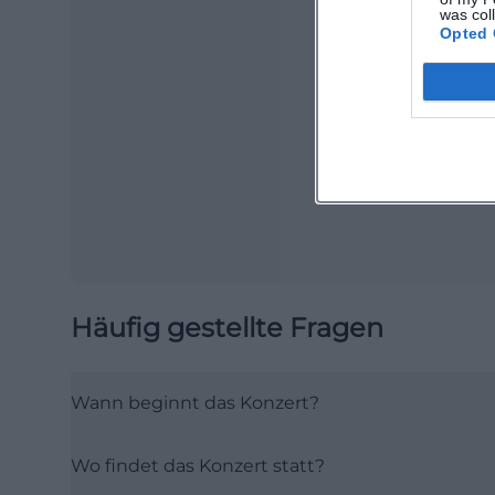
was col
Opted 
Ma
Ope
Häufig gestellte Fragen
Wann beginnt das Konzert?
Wo findet das Konzert statt?