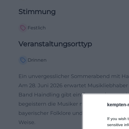
Stimmung
Festlich
Veranstaltungsorttyp
Drinnen
Ein unvergesslicher Sommerabend mit Ha
Am 28. Juni 2026 erwartet Musikliebhaber
Band Haindling gibt ein Sommerkonzert 
begeistern die Musiker mit ihrer unverwe
kempten-
bayerischer Folklore und verbinden dabei 
If you wish 
Weise.
sensitive in