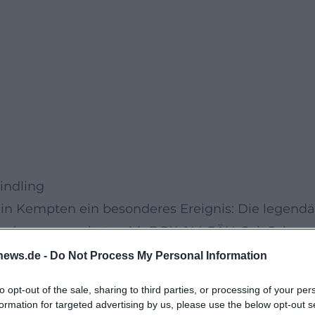
indling
 in Kempten ein besonderes Ereignis: Die legendä
in der renommierten bigBOX ALLGÄU. Seit Jahren
chselbaren Mischung aus Pop, Jazz, Blasmusik un
news.de -
Do Not Process My Personal Information
traditionelle und moderne Klänge auf einzigartig
to opt-out of the sale, sharing to third parties, or processing of your per
formation for targeted advertising by us, please use the below opt-out s