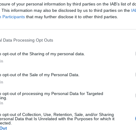
losure of your personal information by third parties on the IAB’s list of
. This information may also be disclosed by us to third parties on the
IA
Participants
that may further disclose it to other third parties.
 kuratierten Exponate machen diesen Besuch zu
ie vorbei und erleben Sie die Diversität und den
l Data Processing Opt Outs
o opt-out of the Sharing of my personal data.
In
o opt-out of the Sale of my Personal Data.
In
to opt-out of processing my Personal Data for Targeted
ing.
In
o opt-out of Collection, Use, Retention, Sale, and/or Sharing
ersonal Data that Is Unrelated with the Purposes for which it
p unavailable
lected.
Out
n in Google Maps