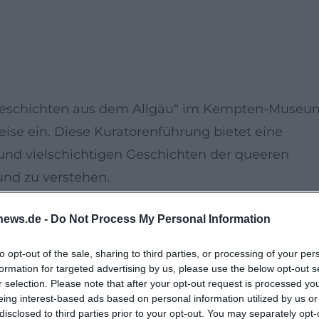
 Geschichten aus dem Allgäu“ im Kempten-Museu
eise ein. Diese Kuratorenführung bietet eine
 und vielschichtigen Geschichten der queeren
nd zu verstehen.
news.de -
Do Not Process My Personal Information
den Begleitprogramm vertieft, das die Besucher
bei werden persönliche Erlebnisse und wenig
to opt-out of the sale, sharing to third parties, or processing of your per
torischen und sozialen Aspekte der queeren
formation for targeted advertising by us, please use the below opt-out s
r selection. Please note that after your opt-out request is processed y
eing interest-based ads based on personal information utilized by us or
disclosed to third parties prior to your opt-out. You may separately opt-