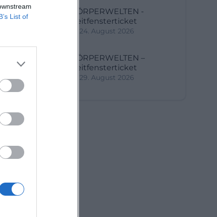
 downstream
KÖRPERWELTEN -
B’s List of
Zeitfensterticket
24. August 2026
KÖRPERWELTEN –
Zeitfensterticket
29. August 2026