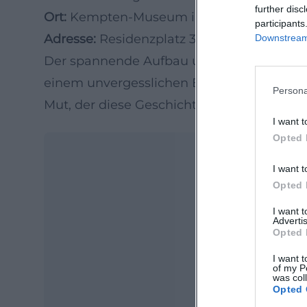
further disc
Ort:
Kempten-Museum im Zumsteinhaus
participants
Adresse:
Residenzplatz 31, Kempten
Downstream 
Der spannende Aufbau und die sorgfältig
einem unvergesslichen Erlebnis. Kommen S
Persona
Mut, der diese Geschichten prägt.
I want t
Opted 
I want t
Opted 
I want 
Advertis
Opted 
I want t
of my P
Ma
was col
Opted 
Ope