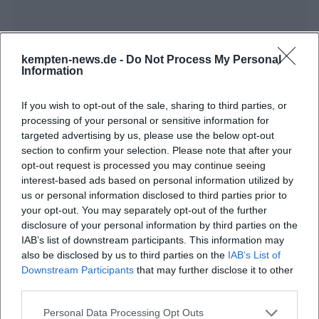
kempten-news.de -
Do Not Process My Personal
Information
Häufig gestellte Fragen
If you wish to opt-out of the sale, sharing to third parties, or
processing of your personal or sensitive information for
targeted advertising by us, please use the below opt-out
Wann sind die Öffnungszeiten der Ausstellung?
section to confirm your selection. Please note that after your
opt-out request is processed you may continue seeing
Wo befindet sich die Ausstellung?
interest-based ads based on personal information utilized by
us or personal information disclosed to third parties prior to
your opt-out. You may separately opt-out of the further
Was kann ich von der Ausstellung erwarten?
disclosure of your personal information by third parties on the
IAB’s list of downstream participants. This information may
also be disclosed by us to third parties on the
IAB’s List of
Wie sind die Ticketpreise?
Downstream Participants
that may further disclose it to other
third parties.
Ist die Ausstellung barrierefrei zugänglich?
Personal Data Processing Opt Outs