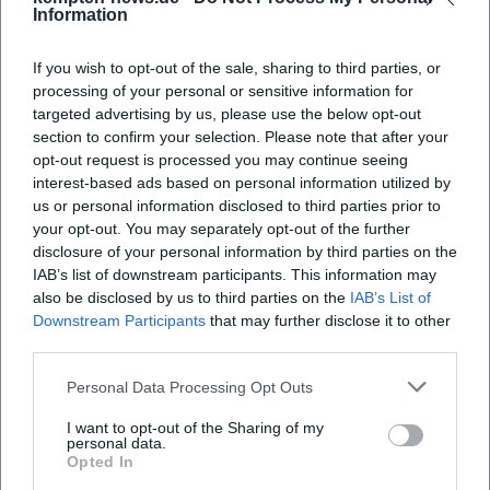
2026?
Information
If you wish to opt-out of the sale, sharing to third parties, or
Wo findet das Kemptener Stadtkriterium statt?
processing of your personal or sensitive information for
targeted advertising by us, please use the below opt-out
section to confirm your selection. Please note that after your
Was kann ich beim Stadtkriterium erwarten?
opt-out request is processed you may continue seeing
interest-based ads based on personal information utilized by
Ist der Eintritt zum Kemptener Stadtkriterium
us or personal information disclosed to third parties prior to
kostenpflichtig?
your opt-out. You may separately opt-out of the further
disclosure of your personal information by third parties on the
IAB’s list of downstream participants. This information may
Gibt es Parkmöglichkeiten in der Nähe des
also be disclosed by us to third parties on the
IAB’s List of
Veranstaltungsortes?
Downstream Participants
that may further disclose it to other
third parties.
Finden die Rennen bei jedem Wetter statt?
Personal Data Processing Opt Outs
I want to opt-out of the Sharing of my
personal data.
Opted In