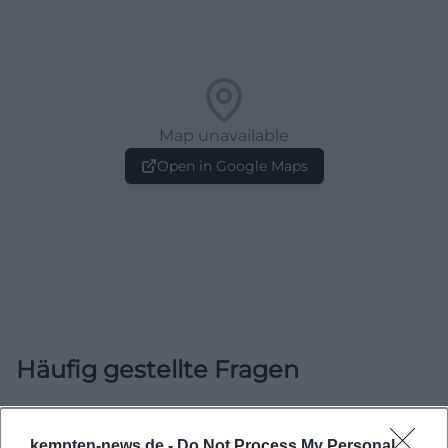
Map unavailable
Open in Google Maps
Häufig gestellte Fragen
Wann beginnt das Kemptener Stadtkriterium
kempten-news.de -
Do Not Process My Personal