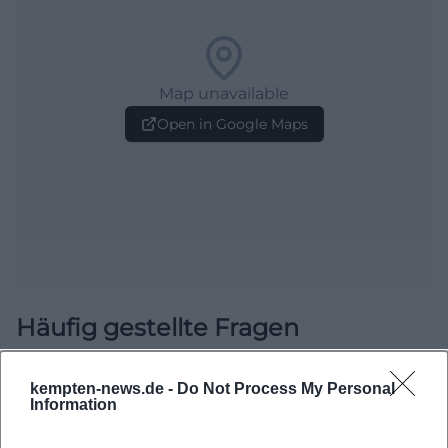
Map unavailable
Open in Google Maps
Häufig gestellte Fragen
kempten-news.de -
Do Not Process My Personal
Wann findet der AOK-5K statt?
Information