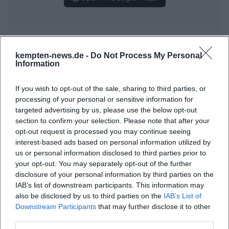
kempten-news.de -
Do Not Process My Personal
Information
If you wish to opt-out of the sale, sharing to third parties, or
Häufig gestellte Fragen
processing of your personal or sensitive information for
targeted advertising by us, please use the below opt-out
section to confirm your selection. Please note that after your
opt-out request is processed you may continue seeing
Wann beginnt das Konzert?
interest-based ads based on personal information utilized by
us or personal information disclosed to third parties prior to
your opt-out. You may separately opt-out of the further
Wo befindet sich die bigBOX ALLGÄU?
disclosure of your personal information by third parties on the
IAB’s list of downstream participants. This information may
Was erwartet mich beim Konzert?
also be disclosed by us to third parties on the
IAB’s List of
Downstream Participants
that may further disclose it to other
third parties.
Wie teuer ist der Eintritt?