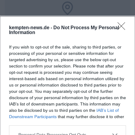
Map unavailable
kempten-news.de -
Do Not Process My Personal
Open in Google Maps
Information
If you wish to opt-out of the sale, sharing to third parties, or
processing of your personal or sensitive information for
targeted advertising by us, please use the below opt-out
section to confirm your selection. Please note that after your
opt-out request is processed you may continue seeing
interest-based ads based on personal information utilized by
us or personal information disclosed to third parties prior to
Häufig gestellte Fragen
your opt-out. You may separately opt-out of the further
disclosure of your personal information by third parties on the
IAB’s list of downstream participants. This information may
Wann beginnt die Allgäuer Festwoche?
also be disclosed by us to third parties on the
IAB’s List of
Downstream Participants
that may further disclose it to other
third parties.
Wo findet die Veranstaltung statt?
Personal Data Processing Opt Outs