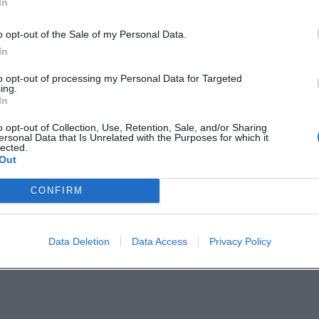
In
nkte für den Alltag zu schaffen.
o opt-out of the Sale of my Personal Data.
tik, Sicherheit, globale Wirtschaftsfragen
In
z, Medien- und Digitalkompetenz,
to opt-out of processing my Personal Data for Targeted
ing.
In
ionsformate, Onlinevorlesungen
o opt-out of Collection, Use, Retention, Sale, and/or Sharing
ersonal Data that Is Unrelated with the Purposes for which it
erden Abendtermine und digitale Optionen
lected.
Out
und Anmeldeschlüssen werden
CONFIRM
rierte Begegnungen, die konstruktiven
Data Deletion
Data Access
Privacy Policy
le Debattenkultur, auch bei kontroversen