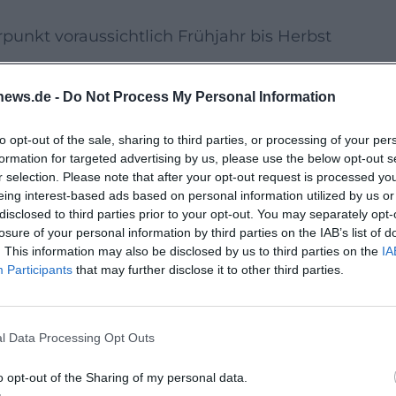
unkt voraussichtlich Frühjahr bis Herbst
gen: 14 Jahre
news.de -
Do Not Process My Personal Information
se erforderlich; Kontingente können
to opt-out of the sale, sharing to third parties, or processing of your per
formation for targeted advertising by us, please use the below opt-out s
 Ermäßigungen werden in der Regel
r selection. Please note that after your opt-out request is processed y
eing interest-based ads based on personal information utilized by us or
disclosed to third parties prior to your opt-out. You may separately opt-
kus auf Reflexion: Was bedeutet
losure of your personal information by third parties on the IAB’s list of
. This information may also be disclosed by us to third parties on the
IA
ratisches Handeln im lokalen Umfeld
Participants
that may further disclose it to other third parties.
l Data Processing Opt Outs
26 ein Programm mit Präsenz- und
iel ist es, komplexe Entwicklungen
o opt-out of the Sharing of my personal data.