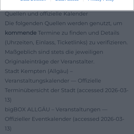
einplanst.
Quellen und offizielle Kalender
Die folgenden Quellen werden genutzt, um
kommende
Termine zu finden und Details
(Uhrzeiten, Einlass, Ticketlinks) zu verifizieren.
Maßgeblich sind stets die jeweiligen
Originaleinträge der Veranstalter.
Stadt Kempten (Allgäu) –
Veranstaltungskalender
— Offizielle
Terminübersicht der Stadt (accessed 2026-03-
13)
bigBOX ALLGÄU – Veranstaltungen
—
Offizieller Eventkalender (accessed 2026-03-
13)