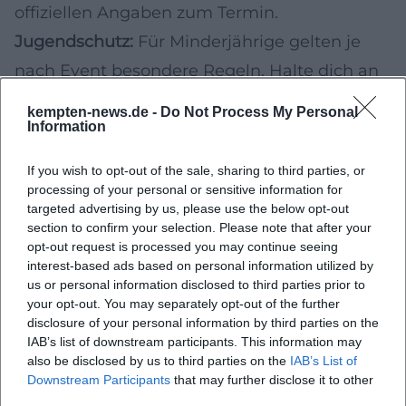
offiziellen Angaben zum Termin.
Jugendschutz:
Für Minderjährige gelten je
nach Event besondere Regeln. Halte dich an
die veröffentlichten Einlassbedingungen und
kempten-news.de -
Do Not Process My Personal
bringe erforderliche Dokumente mit.
Information
Gesundheit & Gehör:
Bei lauter Musik ist
If you wish to opt-out of the sale, sharing to third parties, or
Gehörschutz sinnvoll; trinke ausreichend
processing of your personal or sensitive information for
targeted advertising by us, please use the below opt-out
Wasser und plane Pausen ein.
section to confirm your selection. Please note that after your
Barrierefreiheit und Anreise
opt-out request is processed you may continue seeing
interest-based ads based on personal information utilized by
Barrierefreiheit:
Verbindliche Infos (Zugänge,
us or personal information disclosed to third parties prior to
Plätze, Services) stehen in den Eventdetails
your opt-out. You may separately opt-out of the further
disclosure of your personal information by third parties on the
der jeweiligen Location/Veranstalter.
IAB’s list of downstream participants. This information may
Zu Fuß/ÖPNV:
Viele zentrale Spots sind
also be disclosed by us to third parties on the
IAB’s List of
Downstream Participants
that may further disclose it to other
fußläufig erreichbar; für späte Rückfahrten
third parties.