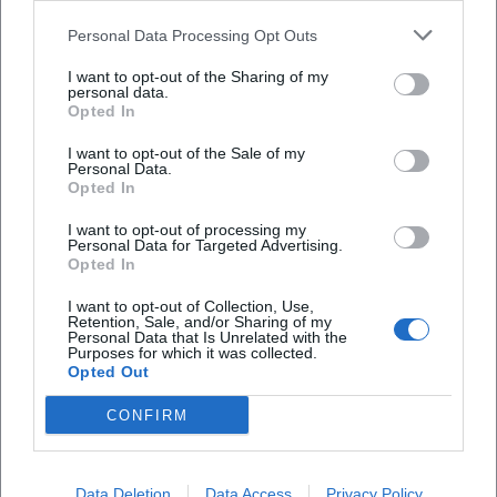
prüfe aktuelle Fahrpläne vorab.
Personal Data Processing Opt Outs
Auto & Parken:
Plane Zeit für Parksuche bzw.
I want to opt-out of the Sharing of my
nutze ausgewiesene Parkhäuser in der
personal data.
Opted In
Innenstadt.
I want to opt-out of the Sale of my
Offizielle Kalender für die nächsten Termine
Personal Data.
Opted In
(immer zuerst prüfen)
Stadt Kempten – Veranstaltungskalender:
I want to opt-out of processing my
Personal Data for Targeted Advertising.
zentrale Übersicht, häufig mit Filtern nach
Opted In
Genre/Ort/Datum.
I want to opt-out of Collection, Use,
Retention, Sale, and/or Sharing of my
bigBOX ALLGÄU – Eventkalender:
offizielle
Personal Data that Is Unrelated with the
Purposes for which it was collected.
Termin- und Ticketinformationen für
Opted Out
kommende Veranstaltungen.
CONFIRM
Regionale Übersicht:
ergänzend sinnvoll,
wenn du auch Events im direkten Umland
Data Deletion
Data Access
Privacy Policy