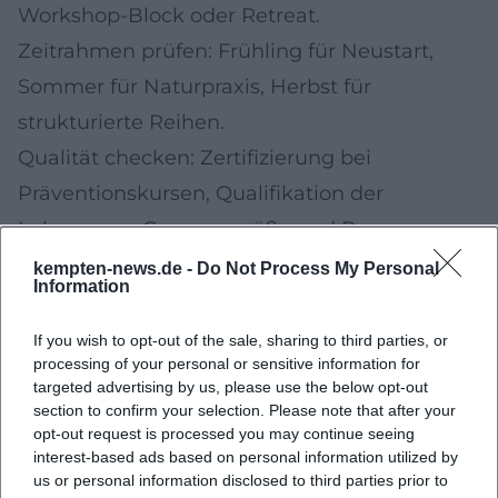
Workshop‑Block oder Retreat.
Zeitrahmen prüfen: Frühling für Neustart,
Sommer für Naturpraxis, Herbst für
strukturierte Reihen.
Qualität checken: Zertifizierung bei
Präventionskursen, Qualifikation der
Lehrperson, Gruppengröße und Raum.
Organisation: Buchungsmodalitäten,
kempten-news.de -
Do Not Process My Personal
Information
Stornofristen, erforderliche Unterlagen für
Erstattung klären.
If you wish to opt-out of the sale, sharing to third parties, or
processing of your personal or sensitive information for
Gesundheit beachten: Bei Beschwerden
targeted advertising by us, please use the below opt-out
ärztlich abklären lassen, Modifikationen
section to confirm your selection. Please note that after your
opt-out request is processed you may continue seeing
anfragen und langsam steigern.
interest-based ads based on personal information utilized by
Quellen
us or personal information disclosed to third parties prior to