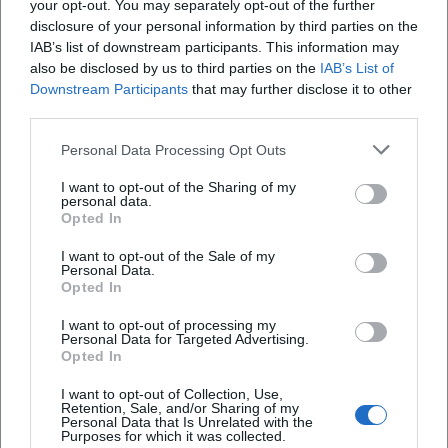
your opt-out. You may separately opt-out of the further
GKV‑Spitzenverband: Prävention in der
disclosure of your personal information by third parties on the
gesetzlichen Krankenversicherung
—
IAB’s list of downstream participants. This information may
also be disclosed by us to third parties on the
IAB’s List of
Rahmenbedingungen und Leitfaden-
Downstream Participants
that may further disclose it to other
Informationen zur Kurszertifizierung
third parties.
(accessed 2026-02-11)
Personal Data Processing Opt Outs
National Center for Complementary and
I want to opt-out of the Sharing of my
personal data.
Integrative Health (NCCIH): Yoga — What You
Opted In
Need To Know
— Überblick zu Nutzen,
I want to opt-out of the Sale of my
Sicherheit und Anwendung (accessed 2026-
Personal Data.
Opted In
02-11)
I want to opt-out of processing my
WHO: Physical activity — Fact sheet
—
Personal Data for Targeted Advertising.
Opted In
Empfehlungen zu Bewegung und
I want to opt-out of Collection, Use,
Gesundheit als Orientierungsrahmen
Retention, Sale, and/or Sharing of my
Personal Data that Is Unrelated with the
(accessed 2026-02-11)
Purposes for which it was collected.