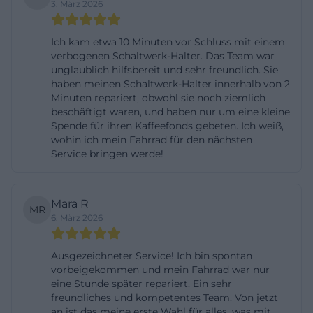
3. März 2026
ist. Wer sein Rad online einchecken möchte, kann
laut Website den Wunschtermin online buchen
Ich kam etwa 10 Minuten vor Schluss mit einem
oder einfach direkt in der Werkstatt
verbogenen Schaltwerk-Halter. Das Team war
unglaublich hilfsbereit und sehr freundlich. Sie
vorbeikommen. Danach folgen Beratung und
haben meinen Schaltwerk-Halter innerhalb von 2
Planung, die fachgerechte Durchführung und am
Minuten repariert, obwohl sie noch ziemlich
beschäftigt waren, und haben nur um eine kleine
Ende die Fertigmeldung per SMS. Dieser Ablauf ist
Spende für ihren Kaffeefonds gebeten. Ich weiß,
bemerkenswert transparent und schafft Vertrauen,
wohin ich mein Fahrrad für den nächsten
weil der Weg vom Problem bis zur Lösung gut
Service bringen werde!
nachvollziehbar bleibt. ([bikecheckpoint.de]
(https://bikecheckpoint.de/))
Mara R
MR
Auch in SEO-Hinsicht ist das Thema Öffnungszeiten
6. März 2026
wichtig, weil es oft mit Begriffen wie
Öffnungszeiten, heute, spontan, ohne Termin oder
Ausgezeichneter Service! Ich bin spontan
vorbeigekommen und mein Fahrrad war nur
direkt vorbeikommen verbunden ist.
eine Stunde später repariert. Ein sehr
Bikecheckpoint trifft diese Erwartung sehr gut,
freundliches und kompetentes Team. Von jetzt
denn die Website signalisiert nicht nur feste Zeiten,
an ist das meine erste Wahl für alles, was mit