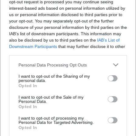
opt-out request is processed you may continue seeing
Bikecheckpoint Öffnungszeiten und Service-Tage
Termin?
interest-based ads based on personal information utilized by
us or personal information disclosed to third parties prior to
Wer nach Bikecheckpoint Öffnungszeiten sucht,
your opt-out. You may separately opt-out of the further
findet auf der Website eine sehr klare und
Welche Leistungen bietet die Werkstatt bei
disclosure of your personal information by third parties on the
Bikecheckpoint an?
kompakte Struktur. Montags ist von 17:30 bis 19:00
IAB’s list of downstream participants. This information may
also be disclosed by us to third parties on the
IAB’s List of
Uhr geöffnet, dienstags von 15:00 bis 18:00 Uhr,
Downstream Participants
that may further disclose it to other
Bietet Bikecheckpoint E-Bike-Verkauf und
mittwochs ebenfalls von 15:00 bis 18:00 Uhr und
third parties.
Verleih an?
freitags von 15:00 bis 18:00 Uhr. Donnerstags und
Personal Data Processing Opt Outs
samstags ist das Geschäft geschlossen. Diese
Wo kann ich bei Bikecheckpoint parken und wie
Zeiten sind nicht nur eine Randnotiz, sondern ein
I want to opt-out of the Sharing of my
kann ich bezahlen?
personal data.
wichtiger Teil der Suchintention, weil viele Nutzer
Opted In
vor einem Besuch prüfen wollen, ob sich der Weg
I want to opt-out of the Sale of my
Wie lange dauert eine Reparatur und was kostet
zur Werkstatt lohnt oder ob sie ihr Rad noch am
Personal Data.
der Service?
Opted In
selben Tag bringen können. Gerade bei
Reparaturen oder einer spontanen Panne ist eine
I want to opt-out of processing my
Personal Data for Targeted Advertising.
solche Übersicht entscheidend, denn sie spart Zeit
Opted In
Bewertungen
und verhindert unnötige Wege. Die Website