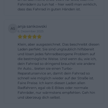
Fahrrädern zu tun hat – hier weiß man wirklich,
sondern auch Flexibilität. Mehrere Kundenstimmen
dass das Fahrrad in guten Händen ist.
auf der Seite berichten, dass sie spontan oder ohne
Termin Hilfe bekommen haben, und genau diese
Rückmeldung passt zur offiziellen Darstellung der
anja sankowski
AS
6. Dezember 2025
Werkstatt. Für die lokale Suche ist das ein starker
Vorteil: Wer in Kempten oder im Allgäu ein
Klein, aber ausgezeichnet. Das beschreibt diesen
Fahrradgeschäft mit ehrlicher, klarer
Laden perfekt. Sie sind unglaublich hilfsbereit
Kommunikation sucht, bekommt hier sofort
und lösen jedes fahrradbezogene Problem auf
die bestmögliche Weise. Und wenn du, wie ich,
Orientierung. Statt komplizierter
dein Fahrrad so dringend brauchst wie andere
Buchungsprozesse steht der direkte Kontakt im
ihr Auto... bieten sie einen Turbo-
Vordergrund, ergänzt durch eine Telefonnummer,
Reparaturservice an, damit dein Fahrrad so
schnell wie möglich wieder auf der Straße ist.
ein Online-Check-in und eine Werkstatt, die sich als
Faire Preise. Ich kann diesen Laden allen
gut erreichbare Anlaufstelle versteht.
Radfahrern, egal ob E-Bikes oder normale
Fahrräder, nur wärmstens empfehlen. Geh hin
([bikecheckpoint.de]
und überzeug dich selbst.
(https://bikecheckpoint.de/fahrrad-service-
kempten/))