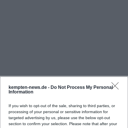
der Umfang der Arbeiten und die Kosten vorab
besprochen werden. Dazu kommt eine eher
seltene Mischung aus klassischer Fahrradwerkstatt
und Verkauf: Kunden finden nicht nur Hilfe bei
plattgefahrenen Reifen, quietschenden Bremsen
oder einer hakenden Schaltung, sondern auch
Auswahl beim Kauf, Unterstützung beim Aufbau
von Online-Bikes und spezialisierte Hilfe für
mechanische und elektronische E-Bike-
Komponenten. Gerade diese Kombination macht
Häufig gestellte Fragen
Bikecheckpoint für Menschen interessant, die
kempten-news.de -
Do Not Process My Personal
Information
schnelle Hilfe ohne große Hürden suchen und
zugleich eine persönliche Beratung bevorzugen.
Welche Öffnungszeiten hat Bikecheckpoint in
If you wish to opt-out of the sale, sharing to third parties, or
([bikecheckpoint.de]
Kempten?
processing of your personal or sensitive information for
targeted advertising by us, please use the below opt-out
(https://bikecheckpoint.de/fahrrad-service-
section to confirm your selection. Please note that after your
kempten/))
Brauche ich für Reparatur oder Inspektion einen