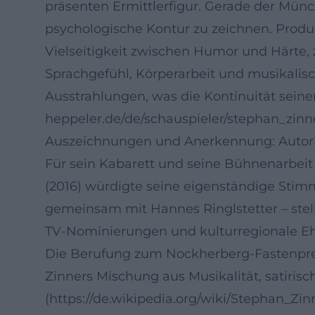
präsenten Ermittlerfigur. Gerade der Münch
psychologische Kontur zu zeichnen. Prod
Vielseitigkeit zwischen Humor und Härte,
Sprachgefühl, Körperarbeit und musikali
Ausstrahlungen, was die Kontinuität seiner
heppeler.de/de/schauspieler/stephan_zinne
Auszeichnungen und Anerkennung: Autorit
Für sein Kabarett und seine Bühnenarbei
(2016) würdigte seine eigenständige Stimm
gemeinsam mit Hannes Ringlstetter – ste
TV-Nominierungen und kulturregionale Ehr
Die Berufung zum Nockherberg-Fastenpredig
Zinners Mischung aus Musikalität, satirisch
(https://de.wikipedia.org/wiki/Stephan_Zin