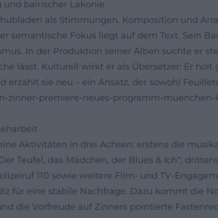
g und bairischer Lakonie
Schubladen als Stimmungen. Komposition und Arra
er semantische Fokus liegt auf dem Text. Sein Bair
hmus. In der Produktion seiner Alben suchte er 
 lässt. Kulturell wirkt er als Übersetzer: Er holt
d erzählt sie neu – ein Ansatz, der sowohl Feuillet
han-zinner-premiere-neues-programm-muenchen-kr
seharbeit
ne Aktivitäten in drei Achsen: erstens die musik
Der Teufel, das Mädchen, der Blues & Ich“; dritte
zeiruf 110 sowie weitere Film- und TV-Engagemen
ndiz für eine stabile Nachfrage. Dazu kommt die N
nd die Vorfreude auf Zinners pointierte Fastenred