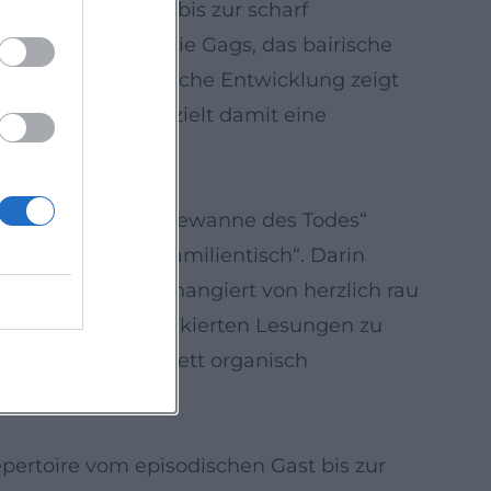
isen Beobachtung bis zur scharf
Der Groove trägt die Gags, das bairische
eit. Die künstlerische Entwicklung zeigt
e Bilder – und erzielt damit eine
nner))
(2015) und „Die Badewanne des Todes“
 Baumarkt und Familientisch“. Darin
. Der Erzählton changiert von herzlich rau
mit musikalisch flankierten Lesungen zu
, Musik und Kabarett organisch
e=openai))
epertoire vom episodischen Gast bis zur