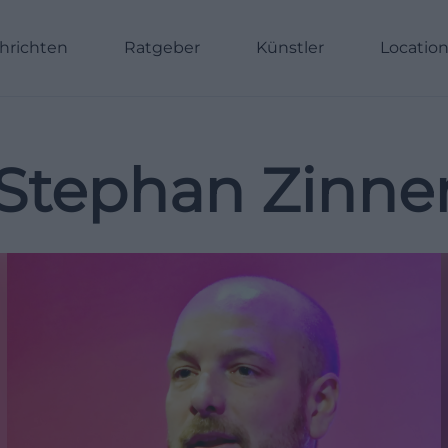
hrichten
Ratgeber
Künstler
Locatio
Stephan Zinne