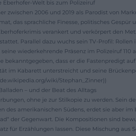
 Eberhofer-Welt bis zum Polizeiruf
er zwischen 2006 und 2019 als Parodist von Mark
at, das sprachliche Finesse, politisches Gespür 
 Eberhoferkrimis verankert und verkörpert den Met
attet. Parallel dazu wuchs sein TV-Profil: Rolle
 seine wiederkehrende Präsenz im Polizeiruf 110 a
de bekanntgegeben, dass er die Fastenpredigt 
tät im Kabarett unterstreicht und seine Brückenpo
//de.wikipedia.org/wiki/Stephan_Zinner))
 Balladen – und der Beat des Alltags
rbungen, ohne je zur Stilkopie zu werden. Sein de
en des amerikanischen Südens, erdet sie aber im b
road“ der Gegenwart. Die Kompositionen sind bew
latz für Erzählungen lassen. Diese Mischung aus