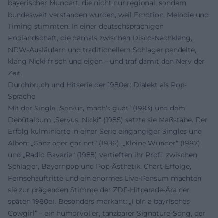
bayerischer Mundart, die nicht nur regional, sondern
bundesweit verstanden wurden, weil Emotion, Melodie und
Timing stimmten. In einer deutschsprachigen
Poplandschaft, die damals zwischen Disco-Nachklang,
NDW-Ausläufern und traditionellem Schlager pendelte,
klang Nicki frisch und eigen – und traf damit den Nerv der
Zeit.
Durchbruch und Hitserie der 1980er: Dialekt als Pop-
Sprache
Mit der Single „Servus, mach’s guat“ (1983) und dem
Debütalbum „Servus, Nicki“ (1985) setzte sie Maßstäbe. Der
Erfolg kulminierte in einer Serie eingängiger Singles und
Alben: „Ganz oder gar net“ (1986), „Kleine Wunder“ (1987)
und „Radio Bavaria“ (1988) vertieften ihr Profil zwischen
Schlager, Bayernpop und Pop-Ästhetik. Chart-Erfolge,
Fernsehauftritte und ein enormes Live-Pensum machten
sie zur prägenden Stimme der ZDF-Hitparade-Ära der
späten 1980er. Besonders markant: „I bin a bayrisches
Cowgirl“ – ein humorvoller, tanzbarer Signature-Song, der