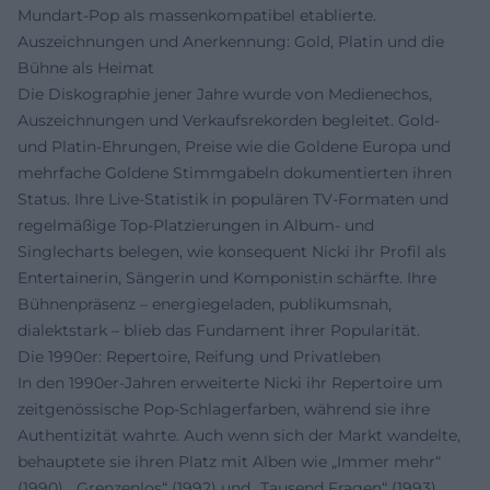
Mundart-Pop als massenkompatibel etablierte.
Auszeichnungen und Anerkennung: Gold, Platin und die
Bühne als Heimat
Die Diskographie jener Jahre wurde von Medienechos,
Auszeichnungen und Verkaufsrekorden begleitet. Gold-
und Platin-Ehrungen, Preise wie die Goldene Europa und
mehrfache Goldene Stimmgabeln dokumentierten ihren
Status. Ihre Live-Statistik in populären TV-Formaten und
regelmäßige Top-Platzierungen in Album- und
Singlecharts belegen, wie konsequent Nicki ihr Profil als
Entertainerin, Sängerin und Komponistin schärfte. Ihre
Bühnenpräsenz – energiegeladen, publikumsnah,
dialektstark – blieb das Fundament ihrer Popularität.
Die 1990er: Repertoire, Reifung und Privatleben
In den 1990er-Jahren erweiterte Nicki ihr Repertoire um
zeitgenössische Pop-Schlagerfarben, während sie ihre
Authentizität wahrte. Auch wenn sich der Markt wandelte,
behauptete sie ihren Platz mit Alben wie „Immer mehr“
(1990), „Grenzenlos“ (1992) und „Tausend Fragen“ (1993).