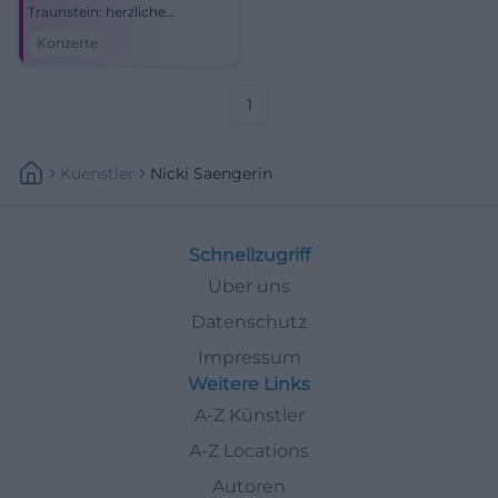
Traunstein: herzliche
Atmosphäre, starke Stimme,
Konzerte
echter Bayernpop. Sichere dir
dein Konzerterlebnis voller
Nähe, Groove und Emotion.
1
Kuenstler
Nicki Saengerin
Schnellzugriff
Über uns
Datenschutz
Impressum
Weitere Links
A-Z Künstler
A-Z Locations
Autoren