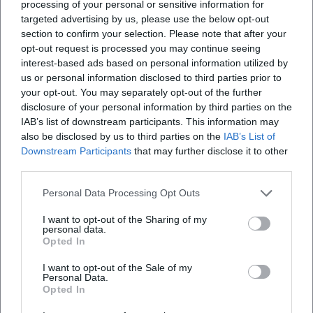
processing of your personal or sensitive information for
Säule ihres Verständnisses von Künstlersein: Ehrlichkeit,
targeted advertising by us, please use the below opt-out
Nähe und die gemeinsame Kraft der Musik. Ihre Auftritte
section to confirm your selection. Please note that after your
seitdem transportieren eine zusätzliche Tiefe – ein Mix aus
opt-out request is processed you may continue seeing
Professionalität, Lebensfreude und Souveränität, der ihre
interest-based ads based on personal information utilized by
Shows zu berührenden Erlebnissen macht.
us or personal information disclosed to third parties prior to
your opt-out. You may separately opt-out of the further
Diskographie im Überblick: Eckpfeiler, Charts, Repertoire
disclosure of your personal information by third parties on the
Essenzielle Alben wie „Servus, Nicki“ (1985), „Kleine Wunder“
IAB’s list of downstream participants. This information may
(1987) und „Radio Bavaria“ (1988) definieren Nickis
also be disclosed by us to third parties on the
IAB’s List of
Signature-Sound. „Kleine Wunder“ wurde ein Meilenstein
Downstream Participants
that may further disclose it to other
ihres Katalogs, während „Radio Bavaria“ den
third parties.
Brückenschlag zwischen Heimatklang, Pop und
Personal Data Processing Opt Outs
zeittypischen Produktionen bekräftigte. Spätere Werke („I
gib wieder Gas“, 2006; „Passt scho!“, 2009; „So wie i“, 2011;
I want to opt-out of the Sharing of my
„Herzhoamat“, 2018) zeigen eine gereifte Künstlerin, die
personal data.
Opted In
ihre Stärken – Melodieführung, Mundart-Phrasierung, klare
Themen – klug aktualisiert. Zu den prägnanten Singles
I want to opt-out of the Sale of my
Personal Data.
zählen neben „Servus, mach’s guat“ und „I bin a bayrisches
Opted In
Cowgirl“ zahlreiche Airplay-Lieblinge, die ihren Status über
Jahrzehnte stützten.