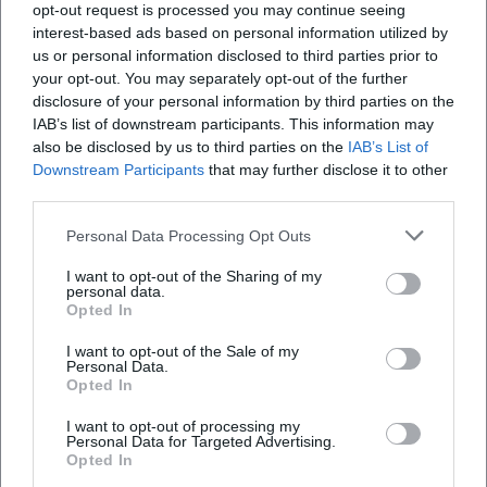
opt-out request is processed you may continue seeing
liebevolles Biotop; Landwirtschaft und Dorfleben werden
interest-based ads based on personal information utilized by
zum Brennglas für gesellschaftliche Themen. Gerade hier
us or personal information disclosed to third parties prior to
gewinnt ihre Kunst kulturellen Wert: Dialekt wird zum
your opt-out. You may separately opt-out of the further
ästhetischen Werkzeug, Heimat zum offenen Ort, an dem
disclosure of your personal information by third parties on the
Humor reibt, tröstet, provoziert. Ihre Bühnenpräsenz bleibt
IAB’s list of downstream participants. This information may
dabei geerdet, nie effekthascherisch – eine Autorin ihrer
also be disclosed by us to third parties on the
IAB’s List of
Downstream Participants
that may further disclose it to other
eigenen Sprache, die Melodie und Mundart zu Alltagslyrik
third parties.
verdichtet.
Kultureller Einfluss: Dialekt als Kunstsprache
Personal Data Processing Opt Outs
Schwarzmann hat dazu beigetragen, dass bairischer
Dialekt auf großen Bühnen selbstverständlich geworden
I want to opt-out of the Sharing of my
personal data.
ist – nicht als Folklore, sondern als präzises Stilmittel. Ihre
Opted In
Preise und TV-Präsenz machten diese Handschrift sichtbar,
I want to opt-out of the Sale of my
ihre Tonträger hielten sie fest. So verschiebt sie die
Personal Data.
Koordinaten des modernen Kabaretts: Weg von bloßer
Opted In
Aktualitätssatire, hin zu einer Poetik des Alltags, die
I want to opt-out of processing my
Relevanz aus Nähe und Genauigkeit zieht. Dass ihre Alben
Personal Data for Targeted Advertising.
in die Charts gelangten, zeigt den Transfer vom Live-
Opted In
Moment ins breitere Publikum jener, die Kabarett hören