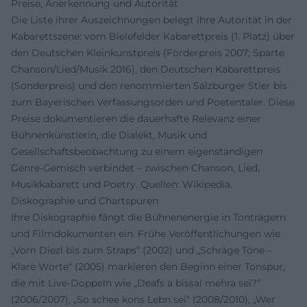
Preise, Anerkennung und Autorität
Die Liste ihrer Auszeichnungen belegt ihre Autorität in der
Kabarettszene: vom Bielefelder Kabarettpreis (1. Platz) über
den Deutschen Kleinkunstpreis (Förderpreis 2007; Sparte
Chanson/Lied/Musik 2016), den Deutschen Kabarettpreis
(Sonderpreis) und den renommierten Salzburger Stier bis
zum Bayerischen Verfassungsorden und Poetentaler. Diese
Preise dokumentieren die dauerhafte Relevanz einer
Bühnenkünstlerin, die Dialekt, Musik und
Gesellschaftsbeobachtung zu einem eigenständigen
Genre-Gemisch verbindet – zwischen Chanson, Lied,
Musikkabarett und Poetry. Quellen: Wikipedia.
Diskographie und Chartspuren
Ihre Diskographie fängt die Bühnenenergie in Tonträgern
und Filmdokumenten ein. Frühe Veröffentlichungen wie
„Vom Diezl bis zum Straps“ (2002) und „Schräge Töne –
Klare Worte“ (2005) markieren den Beginn einer Tonspur,
die mit Live-Doppeln wie „Deafs a bissal mehra sei?“
(2006/2007), „So schee kons Lebn sei“ (2008/2010), „Wer