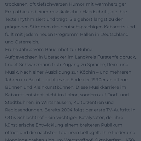
trockenen, oft tiefschwarzen Humor mit warmherziger
Empathie und einer musikalischen Handschrift, die ihre
Texte rhythmisiert und trägt. Sie gehört längst zu den
prägenden Stimmen des deutschsprachigen Kabaretts und
füllt mit jedem neuen Programm Hallen in Deutschland
und Österreich.
Frühe Jahre: Vom Bauernhof zur Bühne
Aufgewachsen in Überacker im Landkreis Fürstenfeldbruck,
findet Schwarzmann früh Zugang zu Sprache, Reim und
Musik. Nach einer Ausbildung zur Köchin – und mehreren
Jahren im Beruf – zieht es sie Ende der 1990er an offene
Bühnen und Kleinkunstbühnen. Diese Musikkarriere im
Kabarett entsteht nicht im Labor, sondern auf Dorf- und
Stadtbühnen, in Wirtshäusern, Kulturzentren und
Radiosendungen. Bereits 2004 folgt der erste TV-Auftritt in
Ottis Schlachthof – ein wichtiger Katalysator, der ihre
künstlerische Entwicklung einem breiteren Publikum
öffnet und die nächsten Tourneen beflügelt. Ihre Lieder und
Monologe drehen sich um Wertstoffhof, Oktoberfest, Ü-30-