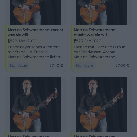
Martina Schwarzmann: macht
Martina Schwarzmann –
was sie will
macht was sie will
28. Nov 2025
23. Jan 2026
Erlebe bayerisches Kabarett
Lachen mit Herz und Hirn in
mit Stand-up-Energie:
der Sparkassen-Arena:
Martina Schwarzmann liefert
Martina Schwarzmann,
in Hof präzise Pointen, Musik
Dialekt, Gitarre, starke
Komödie
37,40
€
Komödie
37,00
€
und Publikumsinteraktion.
Pointen. 23.01.2026, 20:00, 37
Sichere dir jetzt das Lach-
€ (ausverkauft). Live erleben,
Erlebnis in der Freiheitshalle.
weiterempfehlen. #Landshut
Martina Schwarzmann –
Martina Schwarzmann -