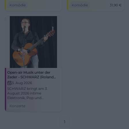
zum Lachen. Am 05.05.2026
Schlossgarten Open Air
Komödie
Komödie
31,90
€
im Circus Krone-Bau.
Regensburg. 13.07.2026, ab
#Kabarett #München
31,90 €. #Kabarett
Open-air Musik unter der
Zeder - SCHWARZ (Roland
Meyer de Voltaire)
3. Aug 2026
SCHWARZ bringt am 3.
August 2026 intime
Elektronik, Pop und
Melancholie nach Bonn.
Konzerte
Open-Air unter der Zeder,
starke Live-Atmosphäre,
besondere Sommernacht.
#Bonn #Konzert
1