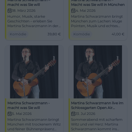
macht was Sie will
Macht was Sie will in München
18. März 2026
4. Mai 2026
Humor, Musik, starke
Martina Schwarzmann bringt
Geschichten – erleben Sie
München zum Lachen: kluge
Martina Schwarzmann in der
Pointen, Musik und echtes
Max‑Reger‑Halle Weiden. Am
Kabarett im Circus Krone.
Komödie
39,80
€
Komödie
41,00
€
18.03.2026 um 20:00 Uhr,
04.05.2026, 41 €. Jetzt Plätze
Tickets ab 39,80 €. Beste
sichern! #Comedy
Sicht, barrierefrei. Jetzt Plätze
sichern! #Kabarett
Martina Schwarzmann -
Martina Schwarzmann live im
macht was Sie will
Schlossgarten Open Air
Regensburg
5. Mai 2026
13. Jul 2026
Martina Schwarzmann bringt
Sommerabend mit scharfem
München mit trockenem Witz
Witz und viel Herz: Martina
und feiner Bühnenpräsenz
Schwarzmann kommt ins