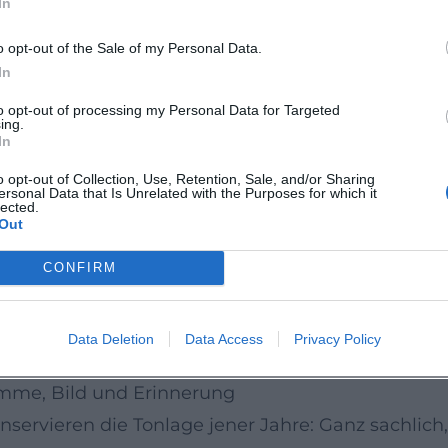
In
e den Weg der Wirkung ohne Selbstvermarktung.
ee und Anerkennung
o opt-out of the Sale of my Personal Data.
ten zwischen dem Klischee der „First Lady“ und d
In
chaftsfragen und ihre Souveränität im sozialen Par
to opt-out of processing my Personal Data for Targeted
ing.
ser Habitus stiftete Vertrauen: Was sie sagte, sollt
In
n wirkt.
o opt-out of Collection, Use, Retention, Sale, and/or Sharing
ersonal Data that Is Unrelated with the Purposes for which it
beit und historischer Kontext
lected.
Out
Institutionen in Fürth und das Ludwig Erhard Ze
atorischen Formate verankern ihre Biografie dort,
CONFIRM
 und Familiengeschichte. Die historische Einordnun
ufbau und der europäischen Öffnung der 1960er Ja
Data Deletion
Data Access
Privacy Policy
ssen soziale und häusliche Koordinaten sichtbar 
mme, Bild und Erinnerung
servieren die Tonlage jener Jahre: Ganz sachlic