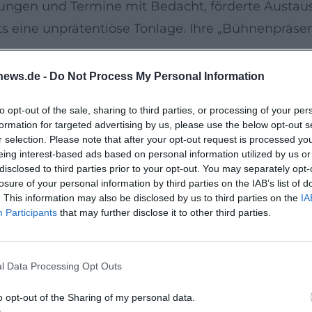
ladungen und Termine mit Bedacht, förderte Austa
s eine unprätentiöse Tonlage. Ihre „Bühnenpräsen
 Kultur der Begegnung
news.de -
Do Not Process My Personal Information
fenen Kanzlerbungalow veränderte sich die Choreo
to opt-out of the sale, sharing to third parties, or processing of your per
ger – eine neue Arrangierkunst der jungen Republ
formation for targeted advertising by us, please use the below opt-out s
sichtige Gastgeberin, die den Ton setzte: herzlich
r selection. Please note that after your opt-out request is processed y
eing interest-based ads based on personal information utilized by us or
n Öffnung des politischen Betriebs bei und prägte 
disclosed to third parties prior to your opt-out. You may separately opt-
losure of your personal information by third parties on the IAB’s list of
. This information may also be disclosed by us to third parties on the
IA
turen des Einflusses
Participants
that may further disclose it to other third parties.
rd zeigen die Kraft eines gut geführten, diskrete
 Forschung und Wirtschaft schufen Resonanzräum
l Data Processing Opt Outs
ialpolitischen Anliegen. Ihre „Komposition“ des Al
hrift zu verlieren. In einer Zeit, in der Frauenkar
o opt-out of the Sharing of my personal data.