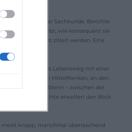
er Anerkennung ihrer Sachkunde. Berichte
kett. Auffällig bleibt, wie konsequent sie
e gelten – und nicht zitiert werden. Eine
ntrum Luise Erhards Lebensweg mit einer
 wo sie begann: in Mittelfranken, an den
g zeigt sie als Mittlerin – zwischen der
hre. Ihre Geschichte erweitert den Blick
macht.
h, meist knapp, manchmal überraschend