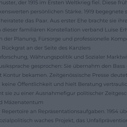
chuster, der 1915 im Ersten Weltkrieg fiel. Diese 
kenswerten persönlichen Stärke. 1919 begegnete 
heiratete das Paar. Aus erster Ehe brachte sie ih
 dieser familiären Konstellation verband Luise E
s, in der Planung, Fürsorge und professionelle K
Rückgrat an der Seite des Kanzlers
orschung, Währungspolitik und Sozialer Marktwir
r Musiksprache gesprochen: Sie übernahm den Bas
t Kontur bekamen. Zeitgenössische Presse deutet
 keine Öffentlichkeit und hielt Beratung vertrauli
sie zu einer Ausnahmefigur politischer Zeitgesc
nd Mäzenatentum
r Repertoire an Repräsentationsaufgaben. 1954 üb
 sozialpolitisch waches Projekt, das Unfallprävent