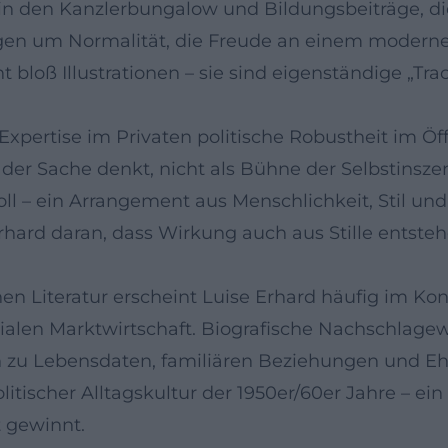
 den Kanzlerbungalow und Bildungsbeiträge, die 
en um Normalität, die Freude an einem modernen,
ht bloß Illustrationen – sie sind eigenständige „Tr
Expertise im Privaten politische Robustheit im Öf
 der Sache denkt, nicht als Bühne der Selbstinszen
l – ein Arrangement aus Menschlichkeit, Stil und g
rhard daran, dass Wirkung auch aus Stille entste
hen Literatur erscheint Luise Erhard häufig im Ko
ialen Marktwirtschaft. Biografische Nachschlage
en zu Lebensdaten, familiären Beziehungen und 
olitischer Alltagskultur der 1950er/60er Jahre – 
t gewinnt.