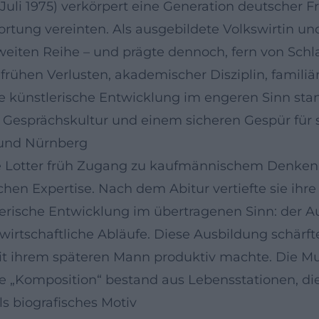
– 9. Juli 1975) verkörpert eine Generation deutsch
rtung vereinten. Als ausgebildete Volkswirtin u
weiten Reihe – und prägte dennoch, fern von Schla
 frühen Verlusten, akademischer Disziplin, famili
e künstlerische Entwicklung im engeren Sinn sta
n, Gesprächskultur und einem sicheren Gespür für 
 und Nürnberg
se Lotter früh Zugang zu kaufmännischem Denken 
chen Expertise. Nach dem Abitur vertiefte sie ihr
rische Entwicklung im übertragenen Sinn: der Auf
rtschaftliche Abläufe. Diese Ausbildung schärfte i
t ihrem späteren Mann produktiv machte. Die Mu
 „Komposition“ bestand aus Lebensstationen, die 
s biografisches Motiv