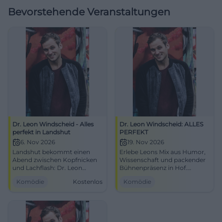
Bevorstehende Veranstaltungen
Dr. Leon Windscheid - Alles
Dr. Leon Windscheid: ALLES
perfekt in Landshut
PERFEKT
6. Nov 2026
19. Nov 2026
Landshut bekommt einen
Erlebe Leons Mix aus Humor,
Abend zwischen Kopfnicken
Wissenschaft und packender
und Lachflash: Dr. Leon
Bühnenpräsenz in Hof.
Windscheid live in der
Perfektionsdruck raus, gute
Komödie
Kostenlos
Komödie
Sparkassen-Arena.
Gefühle rein – zwei Stunden,
Psychologie, Pointen und
die Kopf und Zwerchfell
#AllesPerfekt.
bewegen.