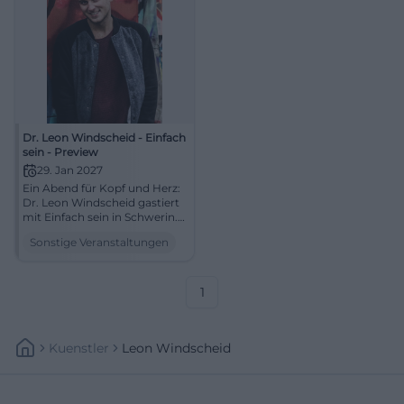
Dr. Leon Windscheid - Einfach
sein - Preview
29. Jan 2027
Ein Abend für Kopf und Herz:
Dr. Leon Windscheid gastiert
mit Einfach sein in Schwerin.
Psychologie, Humor und
Sonstige Veranstaltungen
starke Live-Momente
erwarten dich. #Schwerin
#Live
1
Kuenstler
Leon Windscheid