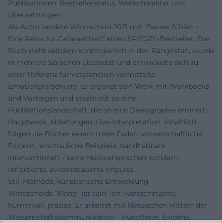
Publikationen: Bestsellerstatus, Werkcharakter und
Übersetzungen
Als Autor landete Windscheid 2021 mit “Besser fühlen –
Eine Reise zur Gelassenheit” einen SPIEGEL-Bestseller. Das
Buch steht seitdem kontinuierlich in den Ranglisten, wurde
in mehrere Sprachen übersetzt und entwickelte sich zu
einer Referenz für verständlich vermittelte
Emotionsforschung. Er ergänzt sein Werk mit Workbooks
und Vorträgen und erschließt so eine
Publikationslandschaft, die an eine Diskographie erinnert:
Hauptwerk, Ableitungen, Live-Interpretation. Inhaltlich
folgen die Bücher einem roten Faden: wissenschaftliche
Evidenz, anschauliche Beispiele, handhabbare
Interventionen – keine Heilsversprechen, sondern
reflektierte, evidenzbasierte Impulse.
Stil, Methode, künstlerische Entwicklung
Windscheids “Klang” ist sein Ton: wertschätzend,
humorvoll, präzise. Er arbeitet mit klassischen Mitteln der
Wissenschaftskommunikation – Hypothese, Evidenz,