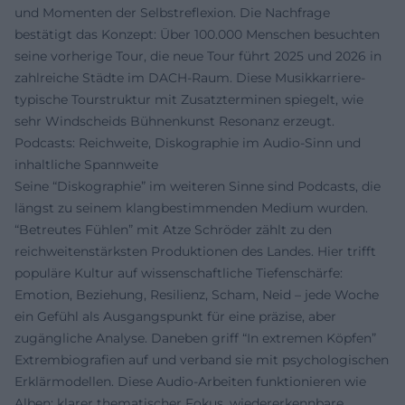
und Momenten der Selbstreflexion. Die Nachfrage
bestätigt das Konzept: Über 100.000 Menschen besuchten
seine vorherige Tour, die neue Tour führt 2025 und 2026 in
zahlreiche Städte im DACH-Raum. Diese Musikkarriere-
typische Tourstruktur mit Zusatzterminen spiegelt, wie
sehr Windscheids Bühnenkunst Resonanz erzeugt.
Podcasts: Reichweite, Diskographie im Audio-Sinn und
inhaltliche Spannweite
Seine “Diskographie” im weiteren Sinne sind Podcasts, die
längst zu seinem klangbestimmenden Medium wurden.
“Betreutes Fühlen” mit Atze Schröder zählt zu den
reichweitenstärksten Produktionen des Landes. Hier trifft
populäre Kultur auf wissenschaftliche Tiefenschärfe:
Emotion, Beziehung, Resilienz, Scham, Neid – jede Woche
ein Gefühl als Ausgangspunkt für eine präzise, aber
zugängliche Analyse. Daneben griff “In extremen Köpfen”
Extrembiografien auf und verband sie mit psychologischen
Erklärmodellen. Diese Audio-Arbeiten funktionieren wie
Alben: klarer thematischer Fokus, wiedererkennbare