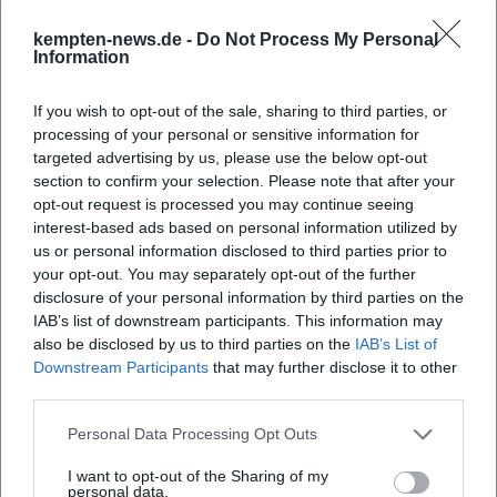
Fallbeispiel – und verwebt sie mit Elementen der
kempten-news.de -
Do Not Process My Personal
Bühnenkunst: Timing, Pausen, Pointen, emotionaler
Information
Bogen. In der Komposition seiner Shows schafft er
Leitmotive (z. B. Perfektionismus), variiert sie empirisch
If you wish to opt-out of the sale, sharing to third parties, or
(Studien, Zahlen, Experimente) und löst sie in
processing of your personal or sensitive information for
alltagspraktischen Erkenntnissen auf. Diese Arrangement-
targeted advertising by us, please use the below opt-out
Qualität macht seine Auftritte nahbar und zugleich
section to confirm your selection. Please note that after your
anspruchsvoll. Seine künstlerische Entwicklung lässt sich
opt-out request is processed you may continue seeing
interest-based ads based on personal information utilized by
als Professionalisierung der Dramaturgie und als
us or personal information disclosed to third parties prior to
Erweiterung der medialen Palette lesen: Bühne, Podcast,
your opt-out. You may separately opt-out of the further
TV – jedes Medium erhält eine Form, die dem Inhalt dient.
disclosure of your personal information by third parties on the
Kultureller Einfluss, Rezeption, gesellschaftliche Relevanz
IAB’s list of downstream participants. This information may
Windscheid bedient kein Nischenpublikum. Er erreicht
also be disclosed by us to third parties on the
IAB’s List of
Menschen, die Orientierung in Alltagsfragen wünschen –
Downstream Participants
that may further disclose it to other
ohne esoterische Abkürzungen, ohne technokratische
third parties.
Kälte. Medienresonanz und ausverkaufte Hallen belegen
Personal Data Processing Opt Outs
seine Autorität als Kurator psychologischer Themen.
Besonders relevant ist seine Arbeit dort, wo Psychologie
I want to opt-out of the Sharing of my
personal data.
gesellschaftspolitisch wird: Ungleichheit und Geld,