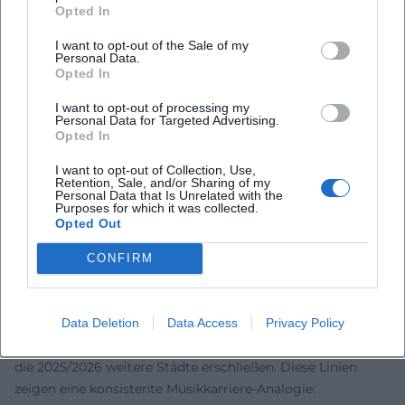
Opted In
Männergesundheit, Sterblichkeit und Trauerkultur,
Leistungsdruck in Beziehungen. Indem er diese Felder in
I want to opt-out of the Sale of my
Personal Data.
den Mainstream holt, erweitert er die kulturelle Grammatik
Opted In
des Sprechens über mentale Gesundheit. Das Ergebnis: ein
Klima, in dem Therapie entstigmatisiert, Prävention als
I want to opt-out of processing my
Personal Data for Targeted Advertising.
Kulturtechnik begriffen und emotionale Bildung als
Opted In
kollektiver Wert anerkannt wird.
I want to opt-out of Collection, Use,
Karriere-Stationen: Daten, Formate, Meilensteine
Retention, Sale, and/or Sharing of my
Biografisch prägend sind Studium und Promotion,
Personal Data that Is Unrelated with the
Purposes for which it was collected.
unternehmerische Projekte (MS Günther, später
Opted Out
Plattformen für psychologische Inhalte) und die
Etablierung als Host in einem der sichtbarsten
CONFIRM
Wissenslabel des öffentlich-rechtlichen Rundfunks.
Meilensteine: der WWM-Gewinn 2015, der Bestseller 2021,
Data Deletion
Data Access
Privacy Policy
die TV-Formate ab 2023, die neuen Terra-Xplore-
Reportagen 2024/2025 und die großangelegten Tourneen,
die 2025/2026 weitere Städte erschließen. Diese Linien
zeigen eine konsistente Musikkarriere-Analogie: