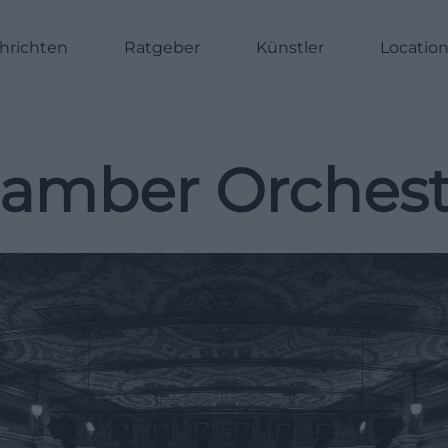
hrichten
Ratgeber
Künstler
Locatio
hamber Orchest