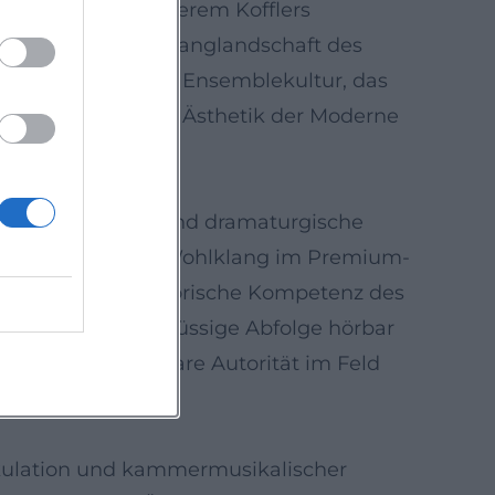
opa, das unter anderem Kofflers
einer jüdischen Klanglandschaft des
 Die Präzision der Ensemblekultur, das
 das Orchester die Ästhetik der Moderne
b für Intensität und dramaturgische
enführung und das „Wohlklang im Premium-
 wieder die kuratorische Kompetenz des
ammierung und schlüssige Abfolge hörbar
afft JCOM eine klare Autorität im Feld
tikulation und kammermusikalischer