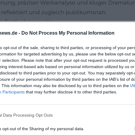
nung, präziser Werkanalyse und kluger Dramatur
 reflektiert und zugleich publikumsnah.
rte Festivalmomente
tehen am 15. Mai 2025 im Cuvilliéstheater bündel
news.de -
Do Not Process My Personal Information
sik von Max Bruch und Felix Mendelssohn über Ja
to opt-out of the sale, sharing to third parties, or processing of your per
 Die programmatische Klammer „Jüdisch – Heute –
formation for targeted advertising by us, please use the below opt-out s
nnert, aber vor allem Gegenwart gestaltet. In d
r selection. Please note that after your opt-out request is processed y
eing interest-based ads based on personal information utilized by us or
ikum durch fünf Jahrtausende Klanggeschichte – 
disclosed to third parties prior to your opt-out. You may separately opt-
gster Zeit profilierte Projekte zwischen Konzert,
losure of your personal information by third parties on the IAB’s list of
. This information may also be disclosed by us to third parties on the
IA
 Perspektive verbinden.
Participants
that may further disclose it to other third parties.
ast“ und Weinberg
(April 2025) legt das Orchester gemeinsam mit der
l Data Processing Opt Outs
sche Klangreise durch die Wiener Moderne vor. D
en wie Josefine Winter und spürt den künstler
o opt-out of the Sharing of my personal data.