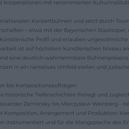
 Kooperationen mit renommierten Kulturinstitut
ernationalen Konzertbühnen und setzt durch Tour
nerschaften – etwa mit der Bayerischen Staatsope
ünstlerische Profil und erlauben ungewöhnliche
arbeit ist auf höchstem künstlerischen Niveau an
 und eine deutlich wahrnehmbare Bühnenpräsenz.
zert in ein narratives Umfeld stellen und jüdisch
en bis Kompositionsaufträgen
ie historische Tiefenschichten freilegt und zuglei
lexander Zemlinsky bis Mieczysław Weinberg – bi
M Komposition, Arrangement und Produktion: kla
n instrumentiert und für die Klangsprache des E