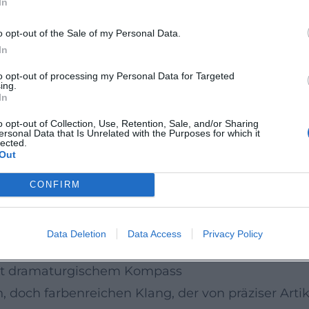
In
in Projekt mit Repertoirebezügen Richtung Osteur
ntrierten Sätzen beleuchtet und die Erzählung 
o opt-out of the Sale of my Personal Data.
COM mit „Weinberg“ ein markantes Zeichen gesetzt:
In
e Arrangement der Stimmen zeigen, wie schlüssig
to opt-out of processing my Personal Data for Targeted
ing.
In
Kontext
o opt-out of Collection, Use, Retention, Sale, and/or Sharing
ersonal Data that Is Unrelated with the Purposes for which it
ienna“ mit hohen Bewertungen und besonderem Lo
lected.
Out
ltige Instrumentation, die sensible vokale Lini
Kulturmagazine und Rundfunksender betonen immer
CONFIRM
t nur benennt, sondern durch intelligente Progr
extualisierung und emotionaler Direktheit versch
Data Deletion
Data Access
Privacy Policy
mit dramaturgischem Kompass
n, doch farbenreichen Klang, der von präziser Ar