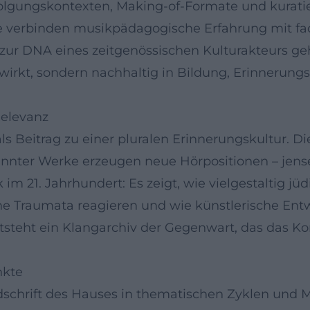
olgungskontexten, Making-of-Formate und kuratie
e verbinden musikpädagogische Erfahrung mit fach
ur DNA eines zeitgenössischen Kulturakteurs gehö
wirkt, sondern nachhaltig in Bildung, Erinnerung
Relevanz
als Beitrag zu einer pluralen Erinnerungskultur.
nter Werke erzeugen neue Hörpositionen – jense
m 21. Jahrhundert: Es zeigt, wie vielgestaltig jüd
he Traumata reagieren und wie künstlerische Entw
ntsteht ein Klangarchiv der Gegenwart, das das Ko
nkte
dschrift des Hauses in thematischen Zyklen und M