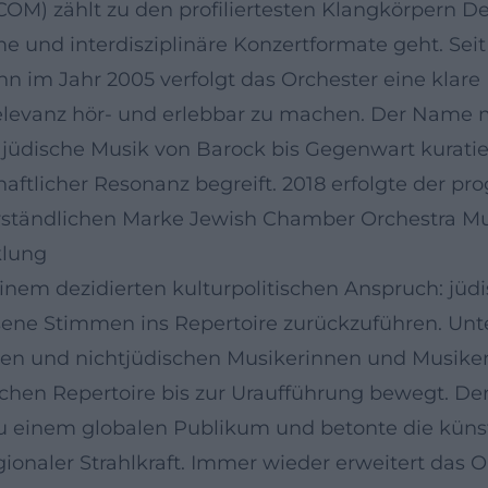
OM) zählt zu den profiliertesten Klangkörpern D
 und interdisziplinäre Konzertformate geht. Sei
 im Jahr 2005 verfolgt das Orchester eine klare M
n Relevanz hör- und erlebbar zu machen. Der Nam
jüdische Musik von Barock bis Gegenwart kurat
haftlicher Resonanz begreift. 2018 erfolgte der p
erständlichen Marke Jewish Chamber Orchestra Mu
klung
nem dezidierten kulturpolitischen Anspruch: jü
ne Stimmen ins Repertoire zurückzuführen. Unt
chen und nichtjüdischen Musikerinnen und Musike
rischen Repertoire bis zur Uraufführung bewegt. 
n zu einem globalen Publikum und betonte die kün
onaler Strahlkraft. Immer wieder erweitert das