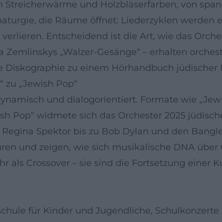
von Streicherwärme und Holzbläserfarben, von s
turgie, die Räume öffnet: Liederzyklen werden er
erlieren. Entscheidend ist die Art, wie das Orc
 Zemlinskys „Walzer-Gesänge“ – erhalten orchestr
e Diskographie zu einem Hörhandbuch jüdischer 
 zu „Jewish Pop“
amisch und dialogorientiert. Formate wie „Jewis
wish Pop“ widmete sich das Orchester 2025 jüdisc
Regina Spektor bis zu Bob Dylan und den Bangl
uren und zeigen, wie sich musikalische DNA über 
als Crossover – sie sind die Fortsetzung einer Ku
hule für Kinder und Jugendliche, Schulkonzerte 