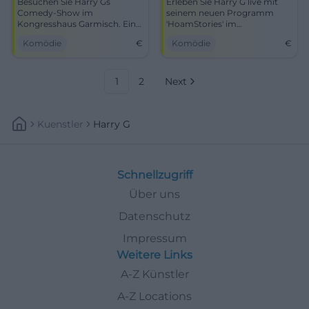
Besuchen Sie Harry Gs
Erleben Sie Harry G live mit
Comedy-Show im
seinem neuen Programm
Kongresshaus Garmisch. Ein
'HoamStories' im
Abend voller Humor und
Kongresshaus am 8. Mai!
Komödie
€
Komödie
€
bayerischem Witz erwartet
Sie.
1
2
Next
Kuenstler
Harry G
Schnellzugriff
Über uns
Datenschutz
Impressum
Weitere Links
A-Z Künstler
A-Z Locations