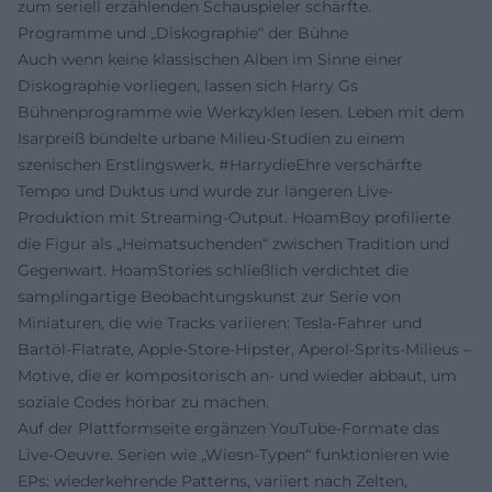
zum seriell erzählenden Schauspieler schärfte.
Programme und „Diskographie“ der Bühne
Auch wenn keine klassischen Alben im Sinne einer
Diskographie vorliegen, lassen sich Harry Gs
Bühnenprogramme wie Werkzyklen lesen. Leben mit dem
Isarpreiß bündelte urbane Milieu-Studien zu einem
szenischen Erstlingswerk. #HarrydieEhre verschärfte
Tempo und Duktus und wurde zur längeren Live-
Produktion mit Streaming-Output. HoamBoy profilierte
die Figur als „Heimatsuchenden“ zwischen Tradition und
Gegenwart. HoamStories schließlich verdichtet die
samplingartige Beobachtungskunst zur Serie von
Miniaturen, die wie Tracks variieren: Tesla-Fahrer und
Bartöl-Flatrate, Apple-Store-Hipster, Aperol-Sprits-Milieus –
Motive, die er kompositorisch an- und wieder abbaut, um
soziale Codes hörbar zu machen.
Auf der Plattformseite ergänzen YouTube-Formate das
Live-Oeuvre. Serien wie „Wiesn-Typen“ funktionieren wie
EPs: wiederkehrende Patterns, variiert nach Zelten,