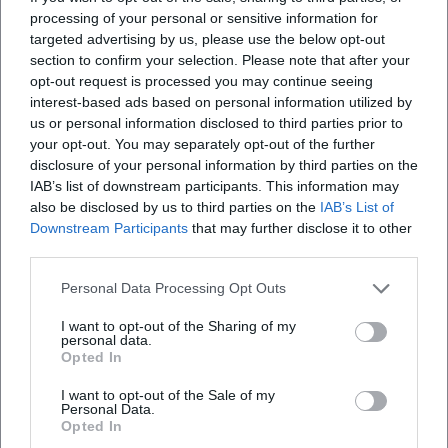
unterstreicht die anhaltende Richtkraft dieser Produktion.
processing of your personal or sensitive information for
Das Programmdesign bleibt mobil: kurze Set-Updates
targeted advertising by us, please use the below opt-out
section to confirm your selection. Please note that after your
reagieren auf Tagesaktuelles, behalten aber die zentrale
opt-out request is processed you may continue seeing
Dramaturgie bei.
interest-based ads based on personal information utilized by
Das Ökosystem um die Bühne – Newsletter, Merch, Video-
us or personal information disclosed to third parties prior to
Snippets – stützt die Reichweite. Clips („Wiesn-Typen“,
your opt-out. You may separately opt-out of the further
„1985“) greifen kulturelle Marker auf, die in den Live-
disclosure of your personal information by third parties on the
Abenden wiederkehren. Wer das Format als „Albumzyklus“
IAB’s list of downstream participants. This information may
liest, erkennt eine kohärente Serie, die in regelmäßigen
also be disclosed by us to third parties on the
IAB’s List of
Downstream Participants
that may further disclose it to other
Abständen neue Kapitel liefert, ohne die Grundfigur zu
third parties.
verwässern.
Kultureller Einfluss: Bayern als Spiegel der Gegenwart
Personal Data Processing Opt Outs
Harry G ist ein Vermittler: zwischen Dialekt und
Hochsprache, Tradition und Moderne, Volksfest und
I want to opt-out of the Sharing of my
personal data.
Metropole. Sein kultureller Einfluss liegt darin, dass er
Opted In
bayerische Codes entkoppelt und neu orchestriert. Das
I want to opt-out of the Sale of my
Kabarett, lange in politischen Monologen verankert, erhält
Personal Data.
bei ihm die Kontur des Popformats – schneller, kürzer,
Opted In
clipfähiger, ohne analytische Schärfe zu verlieren. Sein