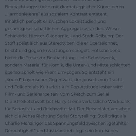
Beobachtungsstücke mit dramaturgischer Kurve, deren
„Harmonielehre“ aus sozialem Kontrast entsteht.
Inhaltlich pendelt er zwischen Lokalstudien und
gesamtgesellschaftlichen Aggregatzuständen. Wiesn-
Schickeria, Hipster-Ökonomie, Land-Stadt-Reibung: Der
Stoff speist sich aus Stereotypen, die er überzeichnet,
bricht und gegen Erwartungen spiegelt. Entscheidend
bleibt die Treue zur Beobachtung – nie Selbstzweck,
sondern Material für Komik, die Unter- und Mittelschichten
ebenso abholt wie Premium-Logen. So entsteht ein
„Sound“ bayerischer Gegenwart, der jenseits von Tracht
und Folklore als Kulturkritik in Pop-Attitüde lesbar wird.
Film- und Serienarbeiten: Vom Sketch zum Serial
Die BR-Sketchwelt bot Harry G eine verlässliche Werkbank
für Seriosität und Reichweite. Mit Der Beischläfer verschob
sich die Achse Richtung Serial Storytelling: Stoll trägt als
Charlie Menzinger das Spannungsfeld zwischen „gefühlter
Gerechtigkeit“ und Justizbetrieb, legt sein komisches