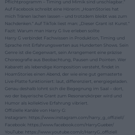
Pflichtprogramm – Timing und Mimik sind unschlagbar.“
Auf Facebook schreibt eine Hörerin: „HoamStories hat
mich Tränen lachen lassen – und trotzdem bleibt was zum
Nachdenken.“ Auf TikTok liest man: „Dieser Grant ist Kunst.“
Fazit: Warum man Harry G live erleben sollte
Harry G verbindet Fachwissen in Produktion, Timing und
Sprache mit Erfahrungswerten aus Hunderten Shows. Sein
Genre ist die Gegenwart, sein Arrangement eine präzise
Choreografie aus Beobachtung, Pausen und Pointen. Wer
Kabarett als lebendige Komposition versteht, findet in
HoamStories einen Abend, der wie eine gut gemasterte
Live-Platte funktioniert: laut, differenziert, energiegeladen.
Genau deshalb lohnt sich die Begegnung im Saal – dort,
wo der bayerische Grant zum Resonanzkörper wird und
Humor als kollektive Erfahrung vibriert.
Offizielle Kanäle von Harry G:
Instagram:
https://www.instagram.com/harry_g_offiziell/
Facebook:
https://www.facebook.com/HarryGueber/
YouTube:
https://www.youtube.com/c/HarryG_offiziell