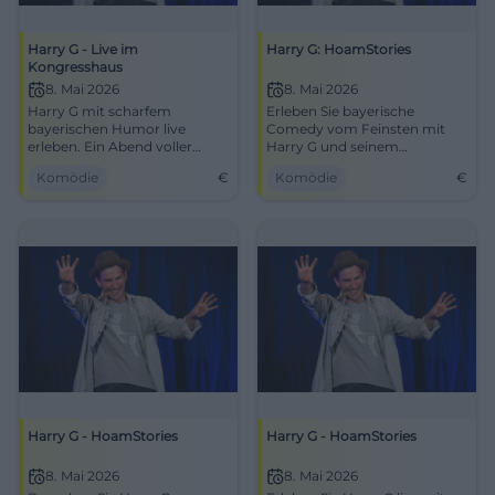
Harry G - Live im
Harry G: HoamStories
Kongresshaus
8. Mai 2026
8. Mai 2026
Harry G mit scharfem
Erleben Sie bayerische
bayerischen Humor live
Comedy vom Feinsten mit
erleben. Ein Abend voller
Harry G und seinem
Lachen und Spaß im
Programm HoamStories im
Komödie
€
Komödie
€
Kongresshaus GaPa.
Kongresszentrum Garmisch-
Partenkirchen.
Harry G - HoamStories
Harry G - HoamStories
8. Mai 2026
8. Mai 2026