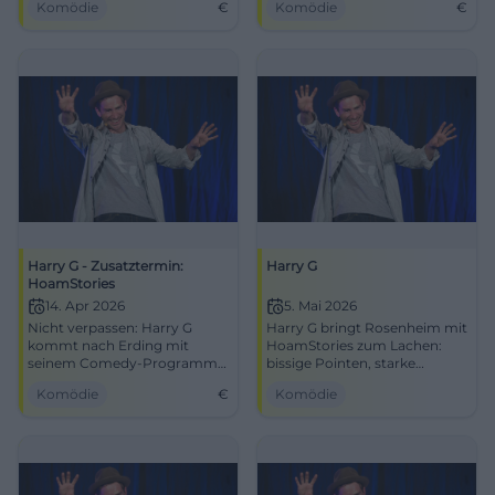
Komödie
€
Komödie
€
Tickets sichern!
garantiert!
Harry G - Zusatztermin:
Harry G
HoamStories
14. Apr 2026
5. Mai 2026
Nicht verpassen: Harry G
Harry G bringt Rosenheim mit
kommt nach Erding mit
HoamStories zum Lachen:
seinem Comedy-Programm
bissige Pointen, starke
HoamStories. Sichern Sie sich
Bühnenpräsenz und Comedy
Komödie
€
Komödie
Ihre Tickets für den 14. April
mit echtem
2026 und erleben Sie einen
Wiedererkennungswert.
unvergesslichen Abend.
05.05.2026, im KU'KO.
#Comedy