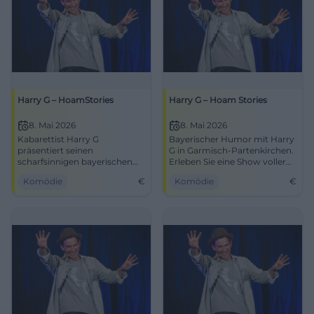
Harry G – HoamStories
Harry G – Hoam Stories
8. Mai 2026
8. Mai 2026
Kabarettist Harry G
Bayerischer Humor mit Harry
präsentiert seinen
G in Garmisch-Partenkirchen.
scharfsinnigen bayerischen
Erleben Sie eine Show voller
Humor im Kongresshaus
Lacher und Charme am 8. Mai
Komödie
€
Komödie
€
Garmisch-Partenkirchen am
2026.
8. Mai 2026.