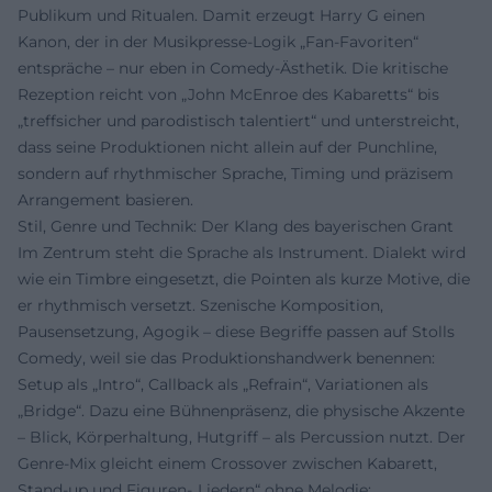
Publikum und Ritualen. Damit erzeugt Harry G einen
Kanon, der in der Musikpresse-Logik „Fan-Favoriten“
entspräche – nur eben in Comedy-Ästhetik. Die kritische
Rezeption reicht von „John McEnroe des Kabaretts“ bis
„treffsicher und parodistisch talentiert“ und unterstreicht,
dass seine Produktionen nicht allein auf der Punchline,
sondern auf rhythmischer Sprache, Timing und präzisem
Arrangement basieren.
Stil, Genre und Technik: Der Klang des bayerischen Grant
Im Zentrum steht die Sprache als Instrument. Dialekt wird
wie ein Timbre eingesetzt, die Pointen als kurze Motive, die
er rhythmisch versetzt. Szenische Komposition,
Pausensetzung, Agogik – diese Begriffe passen auf Stolls
Comedy, weil sie das Produktionshandwerk benennen:
Setup als „Intro“, Callback als „Refrain“, Variationen als
„Bridge“. Dazu eine Bühnenpräsenz, die physische Akzente
– Blick, Körperhaltung, Hutgriff – als Percussion nutzt. Der
Genre-Mix gleicht einem Crossover zwischen Kabarett,
Stand-up und Figuren-„Liedern“ ohne Melodie: