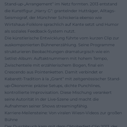
Stand-up-„Arrangement“ im Netz formten. 2013 entstand
die Kunstfigur „Harry G“: grantelnder Hutträger, Alltags-
Seismograf, der Münchner Schickeria ebenso wie
Wirtshaus-Folklore sprachlich auf Kante setzt und Humor
als soziales Feedback-System nutzt.
Die künstlerische Entwicklung führte vom kurzen Clip zur
auskomponierten Bühnenerzählung. Seine Programme
strukturieren Beobachtungen dramaturgisch wie ein
Setlist-Album: Auftaktnummern mit hohem Tempo,
Zwischenteile mit erzählerischem Bogen, final ein
Crescendo aus Pointenketten. Damit verbindet er
Kabarett-Tradition à la „Grant“ mit zeitgenössischer Stand-
up-Ökonomie: präzise Setups, dichte Punchlines,
kontrollierte Improvisation. Diese Mischung verankert
seine Autorität in der Live-Szene und macht die
Aufnahmen seiner Shows streamingfähig.
Karriere-Meilensteine: Von viralen Wiesn-Videos zur großen
Bühne
Der Durchbruch kam mit dem Oktoberfest-Clip 2013, der