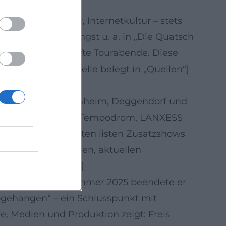
ungen, Popkultur, Internetkultur – stets
-Formate auf, jüngst u. a. in „Die Quatsch
ns über ausverkaufte Tourabende. Diese
Clubs hinaus. [Quelle belegt in „Quellen“]
iz – von Trier, Rosenheim, Deggendorf und
 großen Hallen wie Tempodrom, LANXESS
Veranstaltungsseiten listen Zusatzshows
s frischen Bit-Ideen, aktuellen
elegt in „Quellen“]
 Kanne“ auf. Ende Sommer 2025 beendete er
gehangen“ – ein Schlusspunkt mit
, Medien und Produktion zeigt: Freis