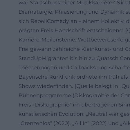
war Startschuss einer Musikkarriere? Nicht
Dramaturgie, Phrasierung und Dynamik sei
sich RebellComedy an – einem Kollektiv, d
prägten Freis Handschrift entscheidend. [Q
Karriere-Meilensteine: Wettbewerbserfolg
Frei gewann zahlreiche Kleinkunst- und C
StandUpMigranten bis hin zu Quatsch Come
Themenbögen und Callbacks und schärften s
Bayerische Rundfunk ordnete ihn früh als „
Shows wiederfinden. [Quelle belegt in „Qu
Bühnenprogramme (Diskographie der Comed
Freis „Diskographie“ im übertragenen Si
künstlerischen Evolution: „Neutral war gest
„Grenzenlos“ (2020), „All In“ (2022) und „