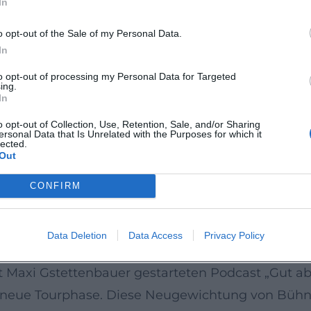
In
dy, Podcasts, TV-Formate
 multiperspektivisches Erzählen: Migrationserfahr
o opt-out of the Sale of my Personal Data.
her Stimmen. Daneben trat er in einer Vielzahl TV
In
n präsent; 2025 berichteten regionale Feuilleto
to opt-out of processing my Personal Data for Targeted
ing.
ive-Künstler und belegt seine Reichweite über die 
In
– die große Tourphase
o opt-out of Collection, Use, Retention, Sale, and/or Sharing
ersonal Data that Is Unrelated with the Purposes for which it
breit durch Deutschland, Österreich und die Schwe
lected.
Out
 Kaiserslautern, Memmingen und Konstanz bis zu
ulturprogramme kündigen die neuen Termine an, 
CONFIRM
 Korsett, sondern lebender Organismus – ein Mix au
„Grooves“, die Abende dynamisch halten. [Quelle b
Data Deletion
Data Access
Privacy Policy
rmaten sichtbar; 2024 trat er u. a. bei ZDF „Volle
Maxi Gstettenbauer gestarteten Podcast „Gut ab
e neue Tourphase. Diese Neugewichtung von Bühne