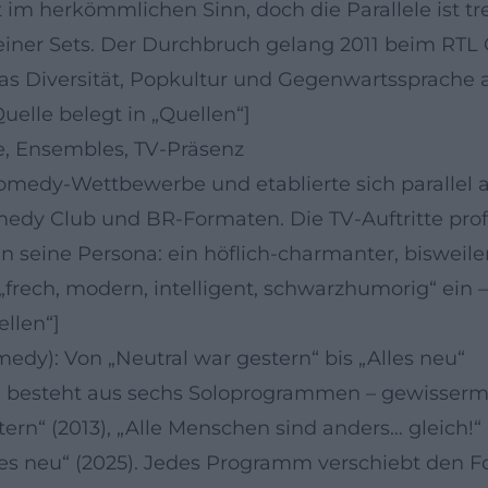
 im herkömmlichen Sinn, doch die Parallele ist tre
ner Sets. Der Durchbruch gelang 2011 beim RTL C
as Diversität, Popkultur und Gegenwartssprache a
uelle belegt in „Quellen“]
e, Ensembles, TV-Präsenz
omedy-Wettbewerbe und etablierte sich parallel a
dy Club und BR-Formaten. Die TV-Auftritte profe
eine Persona: ein höflich-charmanter, bisweilen
frech, modern, intelligent, schwarzhumorig“ ein – 
ellen“]
y): Von „Neutral war gestern“ bis „Alles neu“
nn besteht aus sechs Soloprogrammen – gewisserm
ern“ (2013), „Alle Menschen sind anders… gleich!“ (
Alles neu“ (2025). Jedes Programm verschiebt den F