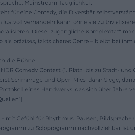
tssprache, Mainstream-Tauglichkeit
ht für eine Comedy, die Diversität selbstverstän
lustvoll verhandeln kann, ohne sie zu trivialisie
 moralisieren. Diese „zugängliche Komplexität“ mac
als präzises, taktsicheres Genre – bleibt bei ihm
rch die Bühne
 NDR Comedy Contest (1. Platz) bis zu Stadt- und
rst Scrimmage und Open Mics, dann Siege, dana
Protokoll eines Handwerks, das sich über Jahre verf
Quellen“]
ft – mit Gefühl für Rhythmus, Pausen, Bildsprac
programm zu Soloprogramm nachvollziehbar ist u