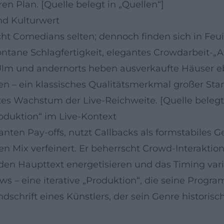
en Plan. [Quelle belegt in „Quellen“]
nd Kulturwert
ht Comedians selten; dennoch finden sich in Feu
ntane Schlagfertigkeit, elegantes Crowdarbeit-„
lm und andernorts heben ausverkaufte Häuser ebe
sen – ein klassisches Qualitätsmerkmal großer St
tes Wachstum der Live-Reichweite. [Quelle belegt 
oduktion“ im Live-Kontext
anten Pay-offs, nutzt Callbacks als formstabiles 
 Mix verfeinert. Er beherrscht Crowd-Interaktion 
en Haupttext energetisieren und das Timing varii
ws – eine iterative „Produktion“, die seine Progr
andschrift eines Künstlers, der sein Genre histori