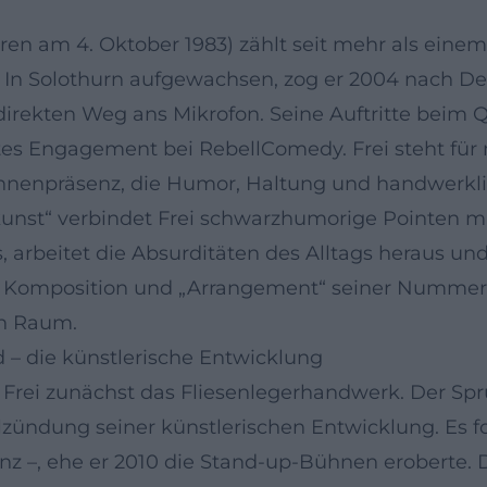
eboren am 4. Oktober 1983) zählt seit mehr als e
In Solothurn aufgewachsen, zog er 2004 nach Deu
direkten Weg ans Mikrofon. Seine Auftritte bei
tes Engagement bei RebellComedy. Frei steht für
ühnenpräsenz, die Humor, Haltung und handwerklic
nkunst“ verbindet Frei schwarzhumorige Pointen m
s, arbeitet die Absurditäten des Alltags heraus un
, Komposition und „Arrangement“ seiner Nummer
en Raum.
 – die künstlerische Entwicklung
e Frei zunächst das Fliesenlegerhandwerk. Der Spr
lzündung seiner künstlerischen Entwicklung. Es f
enz –, ehe er 2010 die Stand-up-Bühnen eroberte.