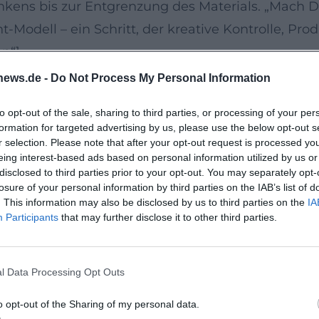
kens bis zur Entgrenzung des Materials. „Mach Dic
Modell – ein Schritt, der kreative Kontrolle, P
en“]
stil einer Reifephase: persönlich, pointiert, nah 
news.de -
Do Not Process My Personal Information
Debatten und veredelt sie zu Set-ups, die in prä
to opt-out of the sale, sharing to third parties, or processing of your per
h macht, entspricht dem Geist einer digitalen Pu
formation for targeted advertising by us, please use the below opt-out s
r selection. Please note that after your opt-out request is processed y
eing interest-based ads based on personal information utilized by us or
hule des Stand-up
disclosed to third parties prior to your opt-out. You may separately opt-
nd-up-Schule – etwa Dave Chappelle und Louis C.K.
losure of your personal information by third parties on the IAB’s list of
. This information may also be disclosed by us to third parties on the
IA
zählhaltung. Seine Sets beruhen auf dramaturgis
Participants
that may further disclose it to other third parties.
al so zu arrangieren, dass es im Saal „klingt“. D
zerische Gelassenheit vs. urbane Direktheit, Eigenkl
l Data Processing Opt Outs
 Schweizer, soziale Netzwerke und Alltagsrassismu
chtet. [Quelle belegt in „Quellen“]
o opt-out of the Sharing of my personal data.