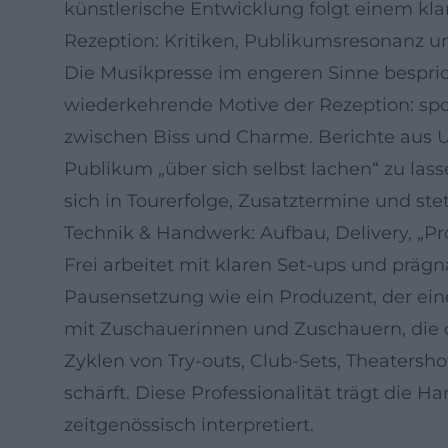
künstlerische Entwicklung folgt einem klar
Rezeption: Kritiken, Publikumsresonanz u
Die Musikpresse im engeren Sinne bespric
wiederkehrende Motive der Rezeption: spo
zwischen Biss und Charme. Berichte aus U
Publikum „über sich selbst lachen“ zu las
sich in Tourerfolge, Zusatztermine und ste
Technik & Handwerk: Aufbau, Delivery, „Pr
Frei arbeitet mit klaren Set-ups und prägn
Pausensetzung wie ein Produzent, der einen
mit Zuschauerinnen und Zuschauern, die d
Zyklen von Try-outs, Club-Sets, Theatersho
schärft. Diese Professionalität trägt die H
zeitgenössisch interpretiert.